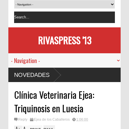
RIVASPRESS '13
NOVEDADES
Clínica Veterinaria Ejea:
Triquinosis en Luesia
Reply
Ejea de los Caballeros
1:06:00
A
A