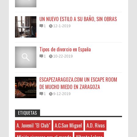
UN NUEVO ESTILO A SU BAÑO, SIN OBRAS
1
12-1-2019
Tipos de divorcio en España
1
10-22-2019
ESCAPEZARAGOZA.COM UN ESCAPE ROOM
DE MUCHO MIEDO EN ZARAGOZA
1
9-12-2019
ETIQUETAS
Anonymous
:
45N
Sorteamos un Lomo Ibérico de Bellota de
A. Juvenil "El Club"
A.C.San Miguel
A.D. Rivas
A. Juvenil "El Club"
3-7-2026
Monsalud-Brumale S.L.
Hayat boyunca kendimizi geliştirmek
A.C.San Miguel
El Premio Un lomo ibérico de bellota