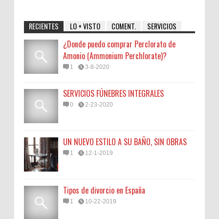
RECIENTES
LO + VISTO
COMENT.
SERVICIOS
¿Donde puedo comprar Perclorato de
Amonio (Ammonium Perchlorate)?
1
3-8-2020
SERVICIOS FÚNEBRES INTEGRALES
0
2-23-2020
UN NUEVO ESTILO A SU BAÑO, SIN OBRAS
1
12-1-2019
Tipos de divorcio en España
1
10-22-2019