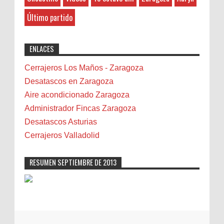
Photo Retouching LTD
:
Belenes
8-27-2025
Último partido
Benalmádena
"Great post! Resources like this are
exactly why I rely on [Your Company Name] for
Benidorm
ENLACES
professional solutions. Highly recommended!"
Bicicletas
Bilbao
Cerrajeros Los Maños - Zaragoza
Biota
Desatascos en Zaragoza
Camareta
Aire acondicionado Zaragoza
Cáncer
Administrador Fincas Zaragoza
Carmela Sauras
Desatascos Asturias
Carnavales
Cerrajeros Valladolid
Carpinteros
Castellón
RESUMEN SEPTIEMBRE DE 2013
Cerrajeros
Cerramientos
Cinco Villas
Club de lectura