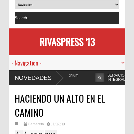
RIVASPRESS '13
mprar Perclorato de Amonio (Ammonium
SERVICIOS FÚNEBRE
NOVEDADES
INTEGRALES
ZA.COM UN ESCAPE ROOM DE MUCHO MIEDO EN
HACIENDO UN ALTO EN EL
CAMINO
1
Camareta
11:07:00
A
A