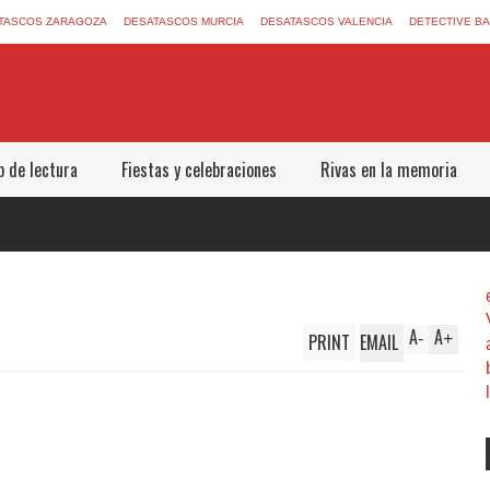
TASCOS ZARAGOZA
DESATASCOS MURCIA
DESATASCOS VALENCIA
DETECTIVE B
b de lectura
Fiestas y celebraciones
Rivas en la memoria
A
A
PRINT
EMAIL
-
+