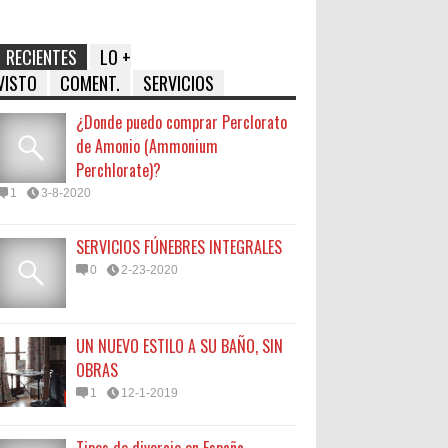
RECIENTES
LO +
VISTO
COMENT.
SERVICIOS
¿Donde puedo comprar Perclorato
de Amonio (Ammonium
Perchlorate)?
1
3-8-2020
SERVICIOS FÚNEBRES INTEGRALES
0
2-23-2020
UN NUEVO ESTILO A SU BAÑO, SIN
OBRAS
1
12-1-2019
Tipos de divorcio en España