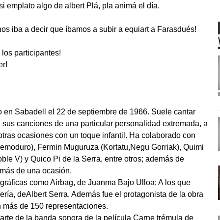
si emplato algo de albert Plá, pla animá el día.
os iba a decir que íbamos a subir a equiart a Farasdués!
los participantes!
er!
do en Sabadell el 22 de septiembre de 1966. Suele cantar
a sus canciones de una particular personalidad extremada, a
otras ocasiones con un toque infantil. Ha colaborado con
remoduro), Fermin Muguruza (Kortatu,Negu Gorriak), Quimi
oble V) y Quico Pi de la Serra, entre otros; además de
más de una ocasión.
ráficas como Airbag, de Juanma Bajo Ulloa; A los que
ería, deAlbert Serra. Además fue el protagonista de la obra
n más de 150 representaciones.
rte de la banda sonora de la película Carne trémula de