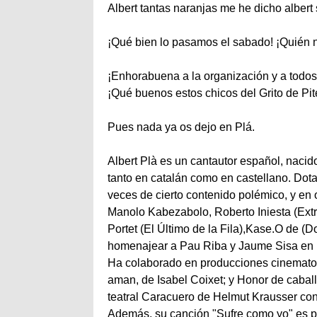
Albert tantas naranjas me he dicho albert 
¡Qué bien lo pasamos el sabado! ¡Quién n
¡Enhorabuena a la organización y a todos 
¡Qué buenos estos chicos del Grito de Pit
Pues nada ya os dejo en Plá.
Albert Plà es un cantautor español, naci
tanto en catalán como en castellano. Dot
veces de cierto contenido polémico, y en 
Manolo Kabezabolo, Roberto Iniesta (Ext
Portet (El Último de la Fila),Kase.O de (D
homenajear a Pau Riba y Jaume Sisa en 
Ha colaborado en producciones cinematog
aman, de Isabel Coixet; y Honor de caball
teatral Caracuero de Helmut Krausser co
Además, su canción "Sufre como yo" es pa