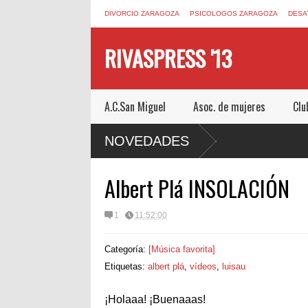
DIVORCIO ZARAGOZA
PSICOLOGOS ZARAGOZA
DESA
RIVASPRESS '13
A.C.San Miguel
Asoc. de mujeres
Clu
N ESCAPE ROOM DE MUCHO MIEDO EN
NOVEDADES
Albert Plá INSOLACIÓN
1
11:52:00
Categoría:
[Música favorita]
Etiquetas:
albert plá
,
vídeos
,
luisau
¡Holaaa! ¡Buenaaas!