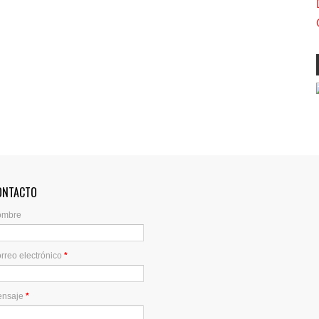
ONTACTO
ombre
rreo electrónico
*
ensaje
*