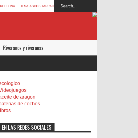
ARCELONA
DESATASCOS TARRAGONA
Riveranos y riveranas
ecologico
Videojuegos
aceite de aragon
baterias de coches
libros
EN LAS REDES SOCIALES