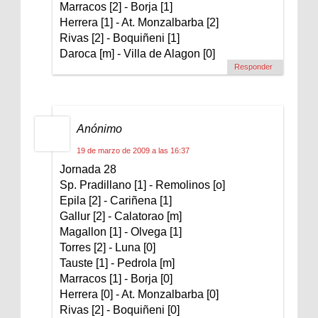
Marracos [2] - Borja [1]
Herrera [1] - At. Monzalbarba [2]
Rivas [2] - Boquiñeni [1]
Daroca [m] - Villa de Alagon [0]
Responder
Anónimo
19 de marzo de 2009 a las 16:37
Jornada 28
Sp. Pradillano [1] - Remolinos [o]
Epila [2] - Cariñena [1]
Gallur [2] - Calatorao [m]
Magallon [1] - Olvega [1]
Torres [2] - Luna [0]
Tauste [1] - Pedrola [m]
Marracos [1] - Borja [0]
Herrera [0] - At. Monzalbarba [0]
Rivas [2] - Boquiñeni [0]