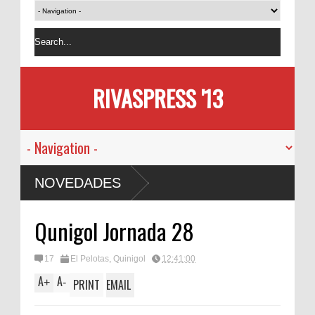
RIVASPRESS '13
NOVEDADES
Qunigol Jornada 28
17
El Pelotas
,
Quinigol
12:41:00
A
A
+
-
PRINT
EMAIL