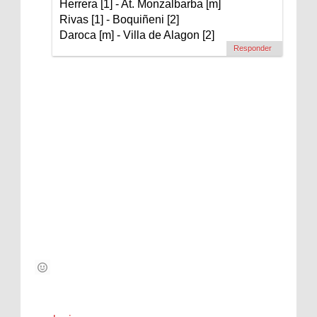
Herrera [1] - At. Monzalbarba [m]
Rivas [1] - Boquiñeni [2]
Daroca [m] - Villa de Alagon [2]
Responder