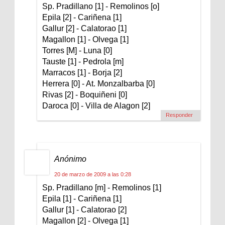
Sp. Pradillano [1] - Remolinos [o]
Epila [2] - Cariñena [1]
Gallur [2] - Calatorao [1]
Magallon [1] - Olvega [1]
Torres [M] - Luna [0]
Tauste [1] - Pedrola [m]
Marracos [1] - Borja [2]
Herrera [0] - At. Monzalbarba [0]
Rivas [2] - Boquiñeni [0]
Daroca [0] - Villa de Alagon [2]
Responder
Anónimo
20 de marzo de 2009 a las 0:28
Sp. Pradillano [m] - Remolinos [1]
Epila [1] - Cariñena [1]
Gallur [1] - Calatorao [2]
Magallon [2] - Olvega [1]