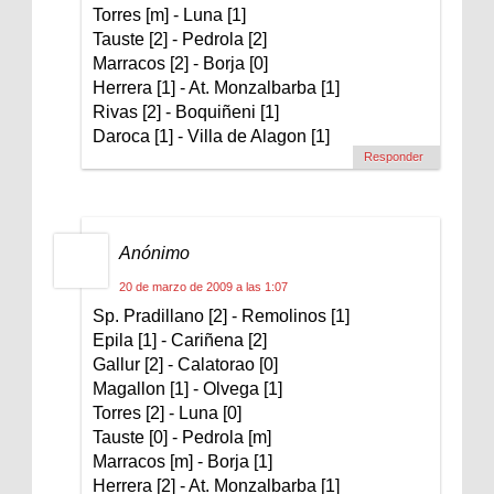
Torres [m] - Luna [1]
Tauste [2] - Pedrola [2]
Marracos [2] - Borja [0]
Herrera [1] - At. Monzalbarba [1]
Rivas [2] - Boquiñeni [1]
Daroca [1] - Villa de Alagon [1]
Responder
Anónimo
20 de marzo de 2009 a las 1:07
Sp. Pradillano [2] - Remolinos [1]
Epila [1] - Cariñena [2]
Gallur [2] - Calatorao [0]
Magallon [1] - Olvega [1]
Torres [2] - Luna [0]
Tauste [0] - Pedrola [m]
Marracos [m] - Borja [1]
Herrera [2] - At. Monzalbarba [1]