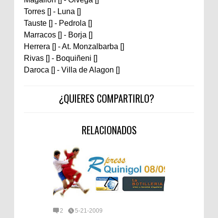
Torres [] - Luna []
Tauste [] - Pedrola []
Marracos [] - Borja []
Herrera [] - At. Monzalbarba []
Rivas [] - Boquiñeni []
Daroca [] - Villa de Alagon []
¿QUIERES COMPARTIRLO?
RELACIONADOS
2
5-21-2009