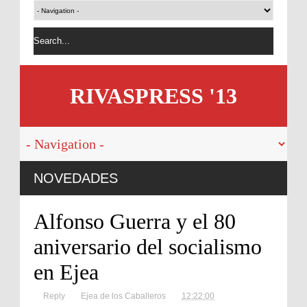
RIVASPRESS '13
ivorcio en
NOVEDADES
Alfonso Guerra y el 80
aniversario del socialismo
en Ejea
Reply
Ejea de los Caballeros
12:22:00