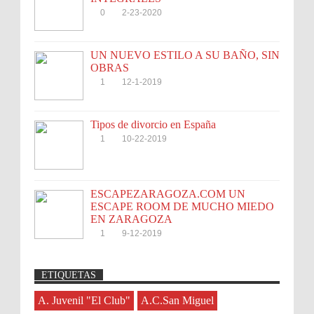
0
2-23-2020
UN NUEVO ESTILO A SU BAÑO, SIN
OBRAS
1
12-1-2019
Tipos de divorcio en España
1
10-22-2019
ESCAPEZARAGOZA.COM UN
ESCAPE ROOM DE MUCHO MIEDO
EN ZARAGOZA
1
9-12-2019
ETIQUETAS
Anonymous
:
45N
Sorteamos un Lomo Ibérico de Bellota de Monsalud-
A. Juvenil "El Club"
A.C.San Miguel
3-7-2026
Brumale S.L.
A. Juvenil "El Club"