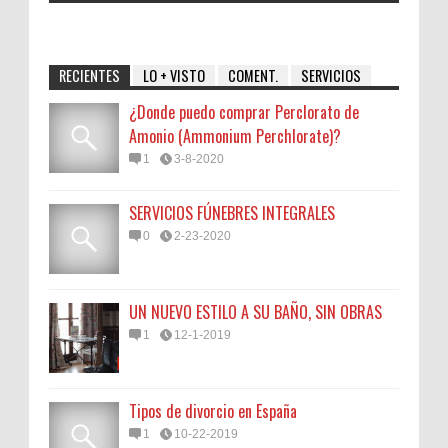
RECIENTES
LO + VISTO
COMENT.
SERVICIOS
¿Donde puedo comprar Perclorato de
Amonio (Ammonium Perchlorate)?
1
3-8-2020
SERVICIOS FÚNEBRES INTEGRALES
0
2-23-2020
UN NUEVO ESTILO A SU BAÑO, SIN OBRAS
1
12-1-2019
Tipos de divorcio en España
1
10-22-2019