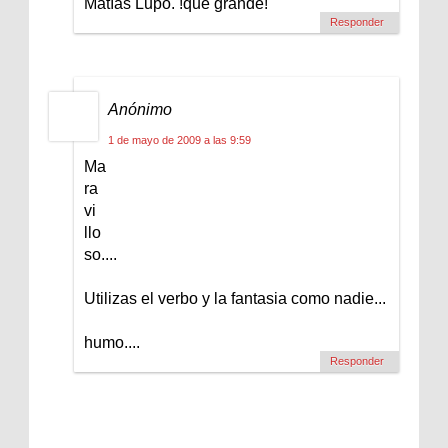
Matías Lupo. !qué grande!
Responder
Anónimo
1 de mayo de 2009 a las 9:59
Ma
ra
vi
llo
so....
Utilizas el verbo y la fantasia como nadie...
humo....
Responder