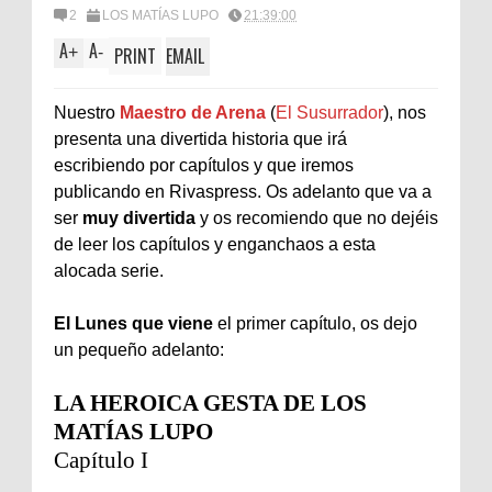
2
LOS MATÍAS LUPO
21:39:00
A
A
+
-
PRINT
EMAIL
Nuestro
Maestro de Arena
(
El Susurrador
), nos
presenta una divertida historia que irá
escribiendo por capítulos y que iremos
publicando en Rivaspress. Os adelanto que va a
ser
muy divertida
y os recomiendo que no dejéis
de leer los capítulos y enganchaos a esta
alocada serie.
El Lunes que viene
el primer capítulo, os dejo
un pequeño adelanto:
LA HEROICA GESTA DE LOS
MATÍAS LUPO
Capítulo I