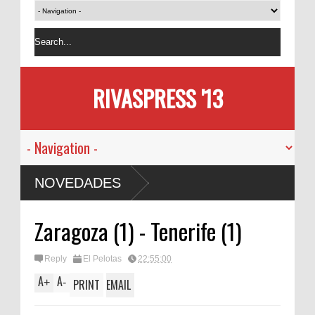
RIVASPRESS '13
NOVEDADES
Zaragoza (1) - Tenerife (1)
Reply
El Pelotas
22:55:00
A
A
+
-
PRINT
EMAIL