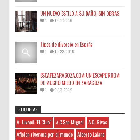
UN NUEVO ESTILO A SU BAÑO, SIN OBRAS
1
12-1-2019
Tipos de divorcio en España
1
10-22-2019
ESCAPEZARAGOZA.COM UN ESCAPE ROOM
DE MUCHO MIEDO EN ZARAGOZA
1
9-12-2019
ETIQUETAS
Anonymous
:
45N
Sorteamos un Lomo Ibérico de Bellota de
A. Juvenil "El Club"
A.C.San Miguel
A.D. Rivas
A. Juvenil "El Club"
3-7-2026
Monsalud-Brumale S.L.
Hayat boyunca kendimizi geliştirmek
A.C.San Miguel
El Premio Un lomo ibérico de bellota
Afición riverana por el mundo
Alberto Lalana
ve yeni bilgiler edinmek için çeşitli kaynaklara
A.D. Rivas
denominación de origen Extremadura ,