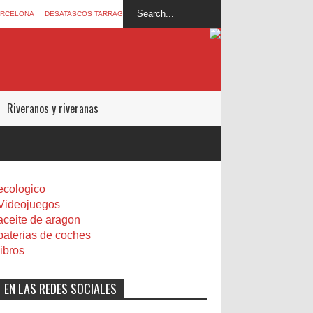
ARCELONA
DESATASCOS TARRAGONA
Riveranos y riveranas
ecologico
Videojuegos
aceite de aragon
baterias de coches
libros
EN LAS REDES SOCIALES