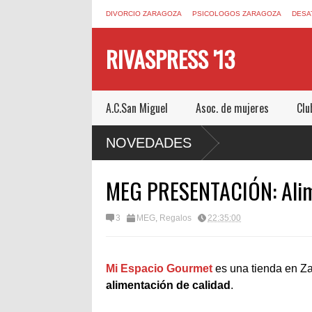
DIVORCIO ZARAGOZA
PSICOLOGOS ZARAGOZA
DESA
RIVASPRESS '13
A.C.San Miguel
Asoc. de mujeres
Clu
ESCAPE ROOM DE MUCHO MIEDO EN
NOVEDADES
MEG PRESENTACIÓN: Alim
3
MEG
,
Regalos
22:35:00
Mi Espacio Gourmet
es una tienda en Z
alimentación de calidad
.