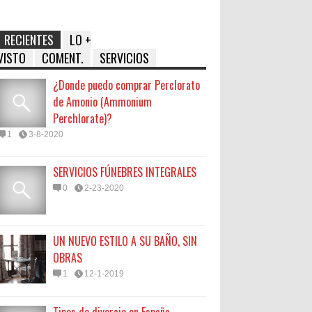
RECIENTES
LO +
VISTO
COMENT.
SERVICIOS
¿Donde puedo comprar Perclorato
de Amonio (Ammonium
Perchlorate)?
1
3-8-2020
SERVICIOS FÚNEBRES INTEGRALES
0
2-23-2020
UN NUEVO ESTILO A SU BAÑO, SIN
OBRAS
1
12-1-2019
Tipos de divorcio en España