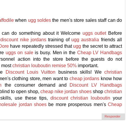
ffodile
when
ugg soldes
the men's store sales staff can do
y can do something about it Welcome
uggs outlet
Before
e
discount nike jordans
training of
ugg australia
friends all
Dore
have repeatedly stressed that
ugg
the secret to attract
ore
uggs on sale
is busy. Men in the
Cheap LV Handbags
rsonnel action into the store before the guests do not
e most
christian louboutin remise 50%
important.
ore
Discount Louis Vuitton
business skills! We
christian
en's clothing store, men want to
cheap jordans
know how
n
the consumer demand and
Discount LV Handbags
blind to open shop,
cheap nike jordan shoes
shop
christian
ills, use these tips,
discount christian louboutin
your
olesale jordan shoes
be more prosperous men's
Cheap
Responder