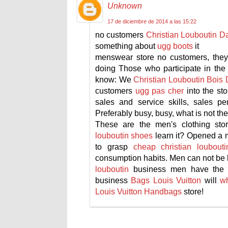
Unknown
17 de diciembre de 2014 a las 15:22
no customers
Christian Louboutin Da
something about
ugg boots
it
menswear store no customers, the
doing Those who participate in th
know: We
Christian Louboutin Bois 
customers
ugg pas cher
into the st
sales and service skills, sales pe
Preferably busy, busy, what is not th
These are the men's clothing st
louboutin shoes
learn it? Opened a m
to grasp
cheap christian loubouti
consumption habits. Men can not be 
louboutin
business men have the sk
business
Bags Louis Vuitton
will
wh
Louis Vuitton Handbags
store!