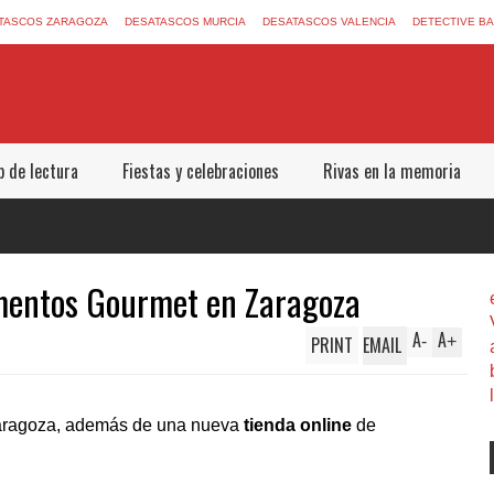
TASCOS ZARAGOZA
DESATASCOS MURCIA
DESATASCOS VALENCIA
DETECTIVE B
b de lectura
Fiestas y celebraciones
Rivas en la memoria
entos Gourmet en Zaragoza
A
A
PRINT
EMAIL
-
+
aragoza, además de una nueva
tienda online
de