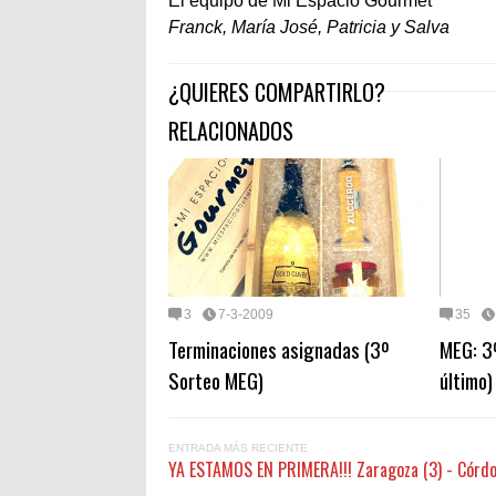
El equipo de Mi Espacio Gourmet
Franck, María José, Patricia y Salva
¿QUIERES COMPARTIRLO?
RELACIONADOS
3
7-3-2009
35
Terminaciones asignadas (3º
MEG: 3º
Sorteo MEG)
último)
ENTRADA MÁS RECIENTE
YA ESTAMOS EN PRIMERA!!! Zaragoza (3) - Córdo