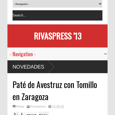
RIVASPRESS '13
NOVEDADES
Paté de Avestruz con Tomillo
en Zaragoza
Reply
Rivaspress
23:36:00
A
A