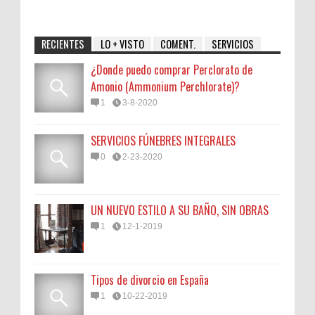
RECIENTES
LO + VISTO
COMENT.
SERVICIOS
¿Donde puedo comprar Perclorato de
Amonio (Ammonium Perchlorate)?
1
3-8-2020
SERVICIOS FÚNEBRES INTEGRALES
0
2-23-2020
UN NUEVO ESTILO A SU BAÑO, SIN OBRAS
1
12-1-2019
Tipos de divorcio en España
1
10-22-2019