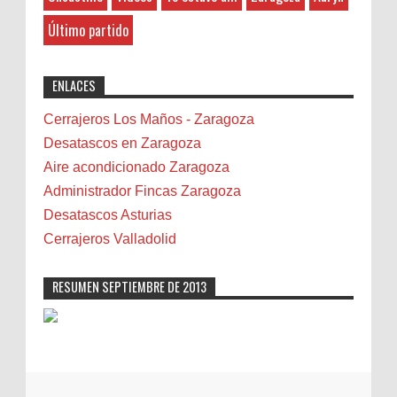
Photo Retouching LTD
:
Belenes
8-27-2025
Último partido
Benalmádena
"Great post! Resources like this are
exactly why I rely on [Your Company Name] for
Benidorm
ENLACES
professional solutions. Highly recommended!"
Bicicletas
Bilbao
Cerrajeros Los Maños - Zaragoza
Biota
Desatascos en Zaragoza
Camareta
Aire acondicionado Zaragoza
Cáncer
Administrador Fincas Zaragoza
Carmela Sauras
Desatascos Asturias
Carnavales
Cerrajeros Valladolid
Carpinteros
Castellón
RESUMEN SEPTIEMBRE DE 2013
Cerrajeros
Cerramientos
Cinco Villas
Club de lectura