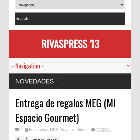
RIVASPRESS '13
NOVEDADES
Entrega de regalos MEG (Mi
Espacio Gourmet)
2
Fotografías
,
MEG
,
Regalos
,
Videos
22:38:00
A
A