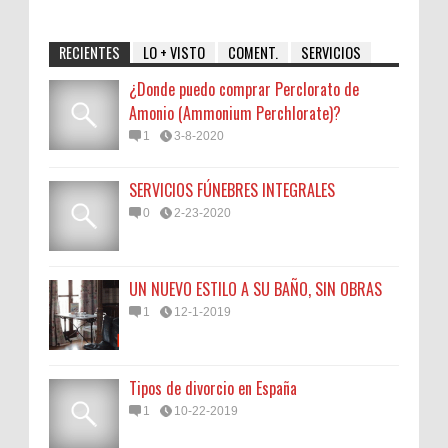
RECIENTES
LO + VISTO
COMENT.
SERVICIOS
¿Donde puedo comprar Perclorato de
Amonio (Ammonium Perchlorate)?
1
3-8-2020
SERVICIOS FÚNEBRES INTEGRALES
0
2-23-2020
UN NUEVO ESTILO A SU BAÑO, SIN OBRAS
1
12-1-2019
Tipos de divorcio en España
1
10-22-2019