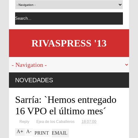
RIVASPRESS '13
s de divorcio en
NOVEDADES
aña
Sarría: `Hemos entregado
16 VPO el último mes´
Reply
Ejea de los Caballeros
18:07:00
A
+
A
-
PRINT
EMAIL