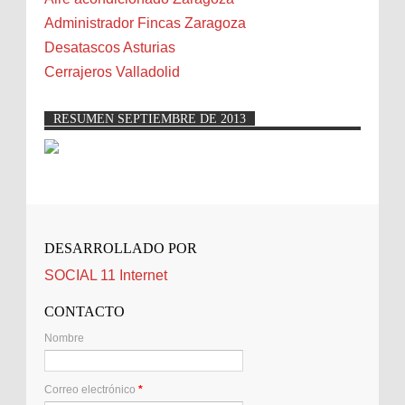
Name] for professional solutions. Highly
Benidorm
Administrador Fincas Zaragoza
recommended!"
Bicicletas
Desatascos Asturias
Bilbao
Cerrajeros Valladolid
Biota
Camareta
RESUMEN SEPTIEMBRE DE 2013
Cáncer
Carmela Sauras
Carnavales
Carpinteros
Castellón
DESARROLLADO POR
Cerrajeros
SOCIAL 11 Internet
Cerramientos
Cinco Villas
CONTACTO
Club de lectura
Nombre
CNAM
Cocinas
Correo electrónico
*
Comentarios de la afición