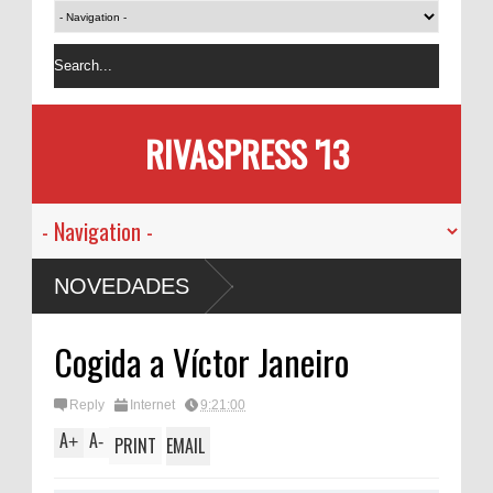
RIVASPRESS '13
NOVEDADES
Cogida a Víctor Janeiro
Reply
Internet
9:21:00
A
A
+
-
PRINT
EMAIL