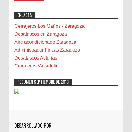
Benalmádena
"Great post! Resources like this are
exactly why I rely on [Your Company Name] for
Benidorm
ENLACES
professional solutions. Highly recommended!"
Bicicletas
Bilbao
Cerrajeros Los Maños - Zaragoza
Biota
Desatascos en Zaragoza
Camareta
Aire acondicionado Zaragoza
Cáncer
Administrador Fincas Zaragoza
Carmela Sauras
Desatascos Asturias
Carnavales
Cerrajeros Valladolid
Carpinteros
Castellón
RESUMEN SEPTIEMBRE DE 2013
Cerrajeros
Cerramientos
Cinco Villas
Club de lectura
CNAM
DESARROLLADO POR
Cocinas