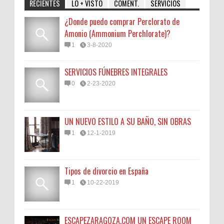
RECIENTES
LO + VISTO
COMENT.
SERVICIOS
¿Donde puedo comprar Perclorato de
Amonio (Ammonium Perchlorate)?
1
3-8-2020
SERVICIOS FÚNEBRES INTEGRALES
0
2-23-2020
UN NUEVO ESTILO A SU BAÑO, SIN OBRAS
1
12-1-2019
Tipos de divorcio en España
1
10-22-2019
ESCAPEZARAGOZA.COM UN ESCAPE ROOM