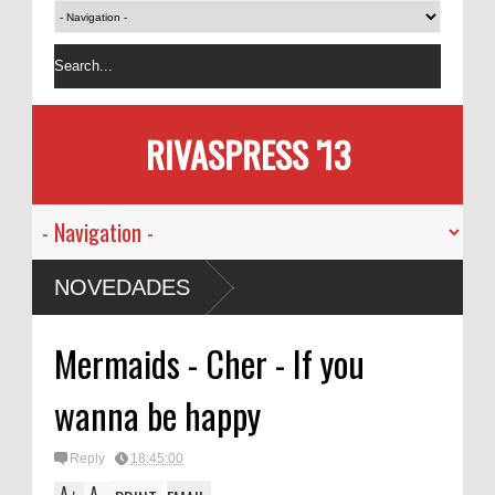
RIVASPRESS '13
NOVEDADES
Mermaids - Cher - If you
wanna be happy
Reply
18:45:00
A
A