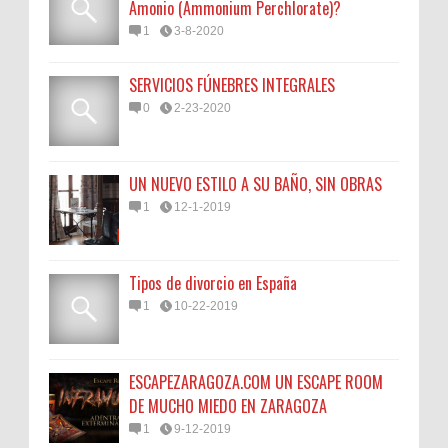
Amonio (Ammonium Perchlorate)?
1
3-8-2020
SERVICIOS FÚNEBRES INTEGRALES
0
2-23-2020
UN NUEVO ESTILO A SU BAÑO, SIN OBRAS
1
12-1-2019
Tipos de divorcio en España
1
10-22-2019
ESCAPEZARAGOZA.COM UN ESCAPE ROOM
DE MUCHO MIEDO EN ZARAGOZA
1
9-12-2019