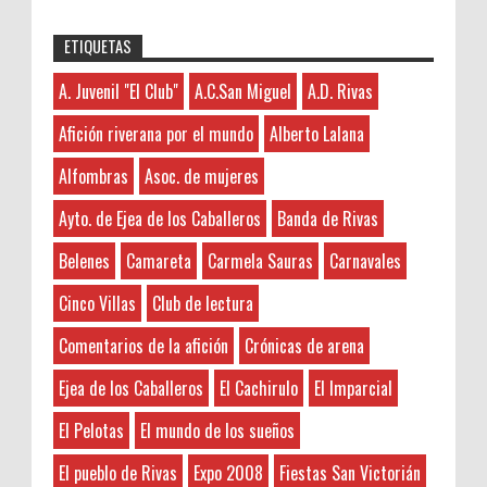
ETIQUETAS
Anonymous
:
45N
Sorteamos un Lomo Ibérico de Bellota de
A. Juvenil "El Club"
A.C.San Miguel
A.D. Rivas
A. Juvenil "El Club"
3-7-2026
Monsalud-Brumale S.L.
Hayat boyunca kendimizi geliştirmek
A.C.San Miguel
El Premio Un lomo ibérico de bellota
Afición riverana por el mundo
Alberto Lalana
ve yeni bilgiler edinmek için çeşitli kaynaklara
A.D. Rivas
denominación de origen Extremadura ,
ihtiyacımız var. Bu nedenle, zaman zaman
Alfombras
Asoc. de mujeres
aproximadamente de 1kg de peso procedente de un
Abgados de divorcios
okunması gereken kitaplar listelerine göz atmak
cerdo de raza 10...
Abogados
faydalı olabilir. Böylece ...
Ayto. de Ejea de los Caballeros
Banda de Rivas
Abogados de Extranjería
LOS PEQUES DEL CENTRO DE OCIO DE RIVAS
Belenes
Camareta
Carmela Sauras
Carnavales
Anonymous
:
Abogados Tafalla
Tus noticias en Rivaspress Categoría: [Rivas]
Administradores de Fincas
3-7-2026
Cinco Villas
Club de lectura
Etiquetas: ociorivas_marinakis Los peques riveranos han
Hayat boyunca kendimizi geliştirmek
Aeropuerto Barajas
comenzado ya el nuevo curso en el ocio...
Comentarios de la afición
Crónicas de arena
ve yeni bilgiler edinmek adına çeşitli kaynaklara
Afición riverana por el mundo
başvurmak önemlidir. Bu bağlamda, okunması
Agricultura
Ejea de los Caballeros
El Cachirulo
El Imparcial
45N: Lamejornaranja.com (El sorteo)
gereken kitaplar listesine göz atmak, kişisel
Álava
¡¡ APUNTATE AQUÍ AL SORTEO !! Vamos a
gelişimimize katkıda bulu...
El Pelotas
El mundo de los sueños
repartir los 45 kilos de Naranjas en 13
Alberto Lalana
afortunados que tan sólo deberán dejar
Anonymous
:
El pueblo de Rivas
Expo 2008
Fiestas San Victorián
Alfombras