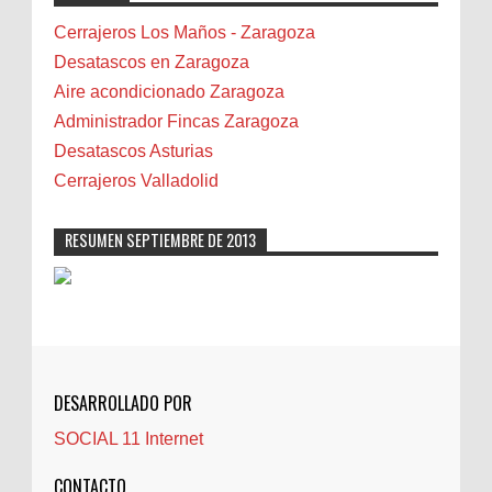
Bilbao
Cerrajeros Los Maños - Zaragoza
Biota
Desatascos en Zaragoza
Camareta
Aire acondicionado Zaragoza
Cáncer
Administrador Fincas Zaragoza
Carmela Sauras
Desatascos Asturias
Carnavales
Cerrajeros Valladolid
Carpinteros
Castellón
RESUMEN SEPTIEMBRE DE 2013
Cerrajeros
Cerramientos
Cinco Villas
Club de lectura
CNAM
DESARROLLADO POR
Cocinas
SOCIAL 11 Internet
Comentarios de la afición
Conil
CONTACTO