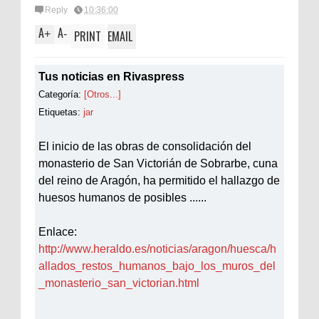
Reply
10:36:00
A
A
+
-
PRINT
EMAIL
Tus noticias en Rivaspress
Categoría:
[Otros...]
Etiquetas:
jar
El inicio de las obras de consolidación del
monasterio de San Victorián de Sobrarbe, cuna
del reino de Aragón, ha permitido el hallazgo de
huesos humanos de posibles ......
Enlace:
http://www.heraldo.es/noticias/aragon/huesca/h
allados_restos_humanos_bajo_los_muros_del
_monasterio_san_victorian.html