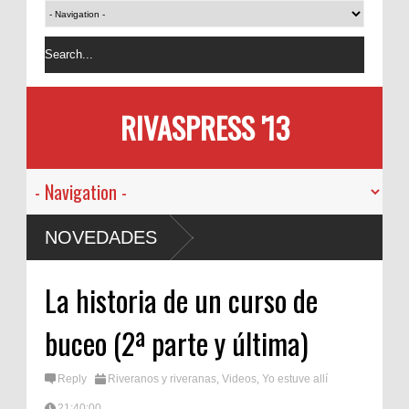
RIVASPRESS '13
NOVEDADES
La historia de un curso de
buceo (2ª parte y última)
Reply
Riveranos y riveranas
,
Videos
,
Yo estuve allí
21:40:00