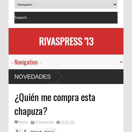
RIVASPRESS '13
NOVEDADES
¿Quién me compra esta
chapuza?
Reply
El Imparcial
13:11:00
A
A