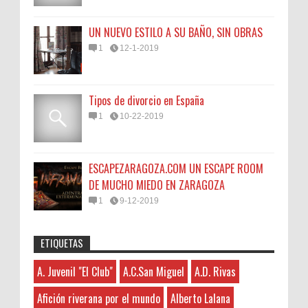
UN NUEVO ESTILO A SU BAÑO, SIN OBRAS
1
12-1-2019
Tipos de divorcio en España
1
10-22-2019
ESCAPEZARAGOZA.COM UN ESCAPE ROOM
DE MUCHO MIEDO EN ZARAGOZA
1
9-12-2019
ETIQUETAS
Anonymous
:
45N
Sorteamos un Lomo Ibérico de Bellota de
A. Juvenil "El Club"
A.C.San Miguel
A.D. Rivas
A. Juvenil "El Club"
3-7-2026
Monsalud-Brumale S.L.
Hayat boyunca kendimizi geliştirmek
A.C.San Miguel
El Premio Un lomo ibérico de bellota
Afición riverana por el mundo
Alberto Lalana
ve yeni bilgiler edinmek için çeşitli kaynaklara
A.D. Rivas