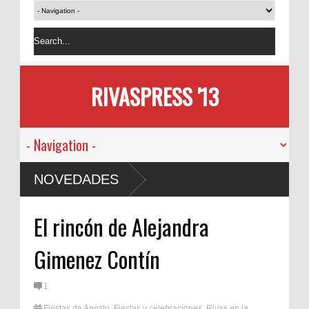
RIVASPRESS '13
NOVEDADES
El rincón de Alejandra
Gimenez Contín
1
Fiestas de Agosto
,
Fiestas y celebraciones
,
Rivas en la