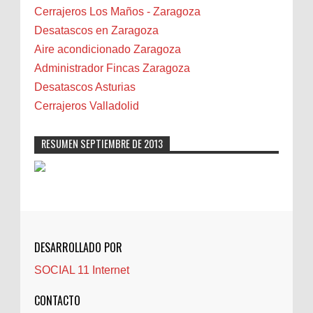
Bilbao
Cerrajeros Los Maños - Zaragoza
Biota
Desatascos en Zaragoza
Camareta
Aire acondicionado Zaragoza
Cáncer
Administrador Fincas Zaragoza
Carmela Sauras
Desatascos Asturias
Carnavales
Cerrajeros Valladolid
Carpinteros
Castellón
RESUMEN SEPTIEMBRE DE 2013
Cerrajeros
Cerramientos
Cinco Villas
Club de lectura
CNAM
DESARROLLADO POR
Cocinas
SOCIAL 11 Internet
Comentarios de la afición
Conil
CONTACTO
Controller Zaragoza