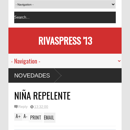
RIVASPRESS '13
NOVEDADES
NIÑA REPELENTE
Reply
13:32:00
A
A
+
-
PRINT
EMAIL