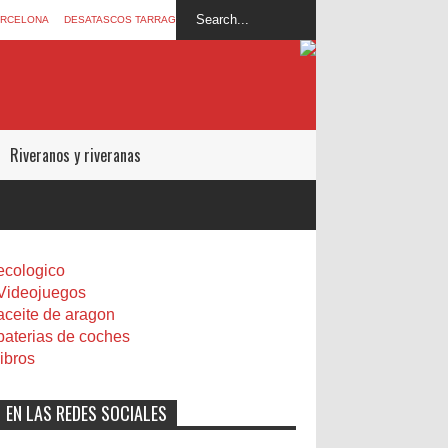
ARCELONA
DESATASCOS TARRAGONA
Riveranos y riveranas
ecologico
Videojuegos
aceite de aragon
baterias de coches
libros
EN LAS REDES SOCIALES