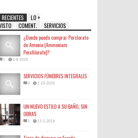
RECIENTES
LO +
VISTO
COMENT.
SERVICIOS
¿Donde puedo comprar Perclorato
de Amonio (Ammonium
Perchlorate)?
1
3-8-2020
SERVICIOS FÚNEBRES INTEGRALES
0
2-23-2020
UN NUEVO ESTILO A SU BAÑO, SIN
OBRAS
1
12-1-2019
Tipos de divorcio en España