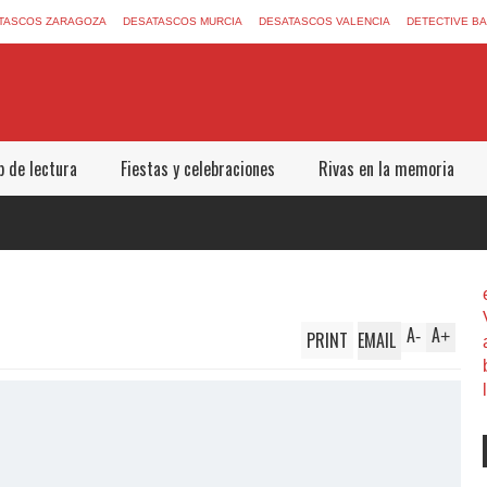
TASCOS ZARAGOZA
DESATASCOS MURCIA
DESATASCOS VALENCIA
DETECTIVE B
b de lectura
Fiestas y celebraciones
Rivas en la memoria
A
A
PRINT
EMAIL
-
+