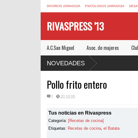
DIVORCIO ZARAGOZA
PSICOLOGOS ZARAGOZA
DESA
RIVASPRESS '13
A.C.San Miguel
Asoc. de mujeres
Clu
UN ESCAPE ROOM DE MUCHO MIEDO EN
NOVEDADES
Pollo frito entero
1
20:16:00
Tus noticias en Rivaspress
Categoría:
[Recetas de cocina]
Etiquetas:
Recetas de cocina
,
el Batata