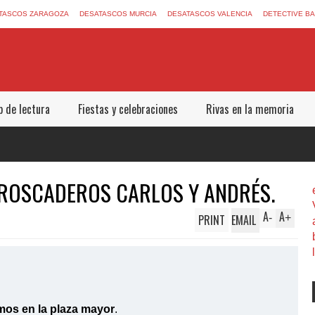
TASCOS ZARAGOZA
DESATASCOS MURCIA
DESATASCOS VALENCIA
DETECTIVE B
b de lectura
Fiestas y celebraciones
Rivas en la memoria
 ROSCADEROS CARLOS Y ANDRÉS.
A
A
PRINT
EMAIL
-
+
os en la plaza mayor
.