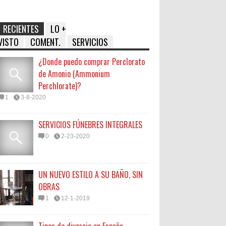
RECIENTES
LO +
VISTO
COMENT.
SERVICIOS
¿Donde puedo comprar Perclorato
de Amonio (Ammonium
Perchlorate)?
1
3-8-2020
SERVICIOS FÚNEBRES INTEGRALES
0
2-23-2020
UN NUEVO ESTILO A SU BAÑO, SIN
OBRAS
1
12-1-2019
Tipos de divorcio en España