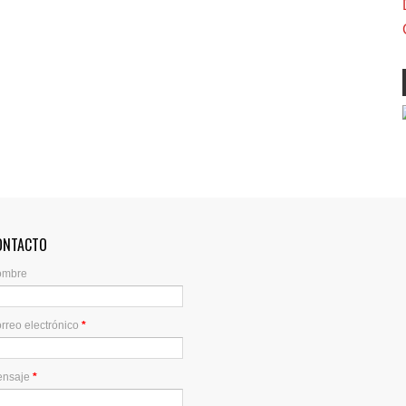
ONTACTO
ombre
rreo electrónico
*
ensaje
*