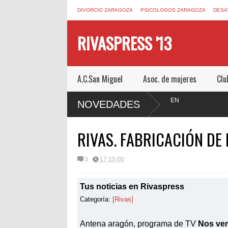
DIVORCIO ZARAGOZA
PSICOLOGOS ZARAGOZA
DESA
RIVASPRESS '13
A.C.San Miguel
Asoc. de mujeres
Clu
ZA.COM UN ESCAPE ROOM DE MUCHO MIEDO EN
NOVEDADES
RIVAS. FABRICACIÓN DE
3
17:15:00
Tus noticias en Rivaspress
Categoría:
[Rivas]
Antena aragón, programa de TV
Nos vem