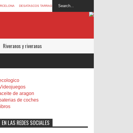
ARCELONA
DESATASCOS TARRAGONA
Riveranos y riveranas
ecologico
Videojuegos
aceite de aragon
baterias de coches
libros
EN LAS REDES SOCIALES