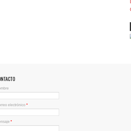
ONTACTO
ombre
rreo electrónico
*
ensaje
*