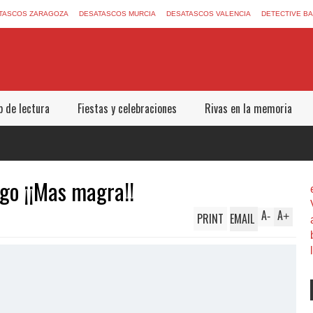
TASCOS ZARAGOZA
DESATASCOS MURCIA
DESATASCOS VALENCIA
DETECTIVE B
b de lectura
Fiestas y celebraciones
Rivas en la memoria
go ¡¡Mas magra!!
A
A
PRINT
EMAIL
-
+