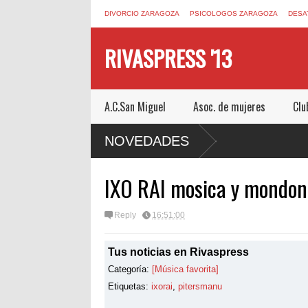
DIVORCIO ZARAGOZA
PSICOLOGOS ZARAGOZA
DESA
RIVASPRESS '13
A.C.San Miguel
Asoc. de mujeres
Clu
UN ESCAPE ROOM DE MUCHO MIEDO EN
NOVEDADES
IXO RAI mosica y mondon
Reply
16:51:00
Tus noticias en Rivaspress
Categoría:
[Música favorita]
Etiquetas:
ixorai
,
pitersmanu