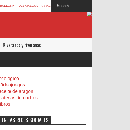
ARCELONA
DESATASCOS TARRAGONA
Riveranos y riveranas
ecologico
Videojuegos
aceite de aragon
baterias de coches
libros
EN LAS REDES SOCIALES