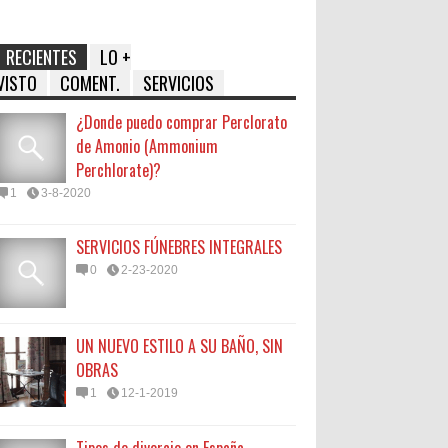
RECIENTES
LO +
VISTO
COMENT.
SERVICIOS
¿Donde puedo comprar Perclorato
de Amonio (Ammonium
Perchlorate)?
1
3-8-2020
SERVICIOS FÚNEBRES INTEGRALES
0
2-23-2020
UN NUEVO ESTILO A SU BAÑO, SIN
OBRAS
1
12-1-2019
Tipos de divorcio en España