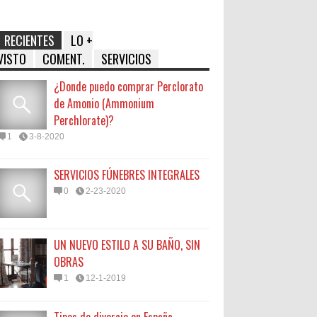
RECIENTES
LO +
VISTO
COMENT.
SERVICIOS
¿Donde puedo comprar Perclorato
de Amonio (Ammonium
Perchlorate)?
1
3-8-2020
SERVICIOS FÚNEBRES INTEGRALES
0
2-23-2020
UN NUEVO ESTILO A SU BAÑO, SIN
OBRAS
1
12-1-2019
Tipos de divorcio en España