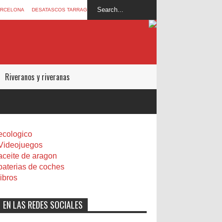
ARCELONA
DESATASCOS TARRAGONA
Riveranos y riveranas
ecologico
Videojuegos
aceite de aragon
baterias de coches
libros
EN LAS REDES SOCIALES