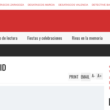
TASCOS ZARAGOZA
DESATASCOS MURCIA
DESATASCOS VALENCIA
DETECTIVE B
b de lectura
Fiestas y celebraciones
Rivas en la memoria
ID
A
A
PRINT
EMAIL
-
+