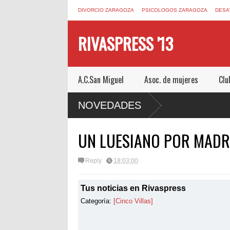
DIVORCIO ZARAGOZA
PSICOLOGOS ZARAGOZA
DESA
RIVASPRESS '13
A.C.San Miguel
Asoc. de mujeres
Clu
N ESCAPE ROOM DE MUCHO MIEDO EN
NOVEDADES
UN LUESIANO POR MADR
Reply
18:03:00
Tus noticias en Rivaspress
Categoría:
[Cinco Villas]