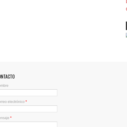
ONTACTO
ombre
rreo electrónico
*
ensaje
*