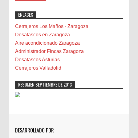
"Great post! Resources like this are
exactly why I rely on [Your Company Name] for
Benidorm
ENLACES
professional solutions. Highly recommended!"
Bicicletas
Bilbao
Cerrajeros Los Maños - Zaragoza
Biota
Desatascos en Zaragoza
Camareta
Aire acondicionado Zaragoza
Cáncer
Administrador Fincas Zaragoza
Carmela Sauras
Desatascos Asturias
Carnavales
Cerrajeros Valladolid
Carpinteros
Castellón
RESUMEN SEPTIEMBRE DE 2013
Cerrajeros
Cerramientos
Cinco Villas
Club de lectura
CNAM
DESARROLLADO POR
Cocinas