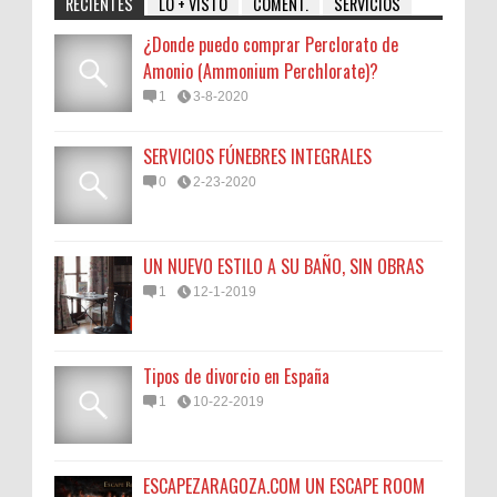
RECIENTES
LO + VISTO
COMENT.
SERVICIOS
¿Donde puedo comprar Perclorato de
Amonio (Ammonium Perchlorate)?
1
3-8-2020
SERVICIOS FÚNEBRES INTEGRALES
0
2-23-2020
UN NUEVO ESTILO A SU BAÑO, SIN OBRAS
1
12-1-2019
Tipos de divorcio en España
1
10-22-2019
ESCAPEZARAGOZA.COM UN ESCAPE ROOM