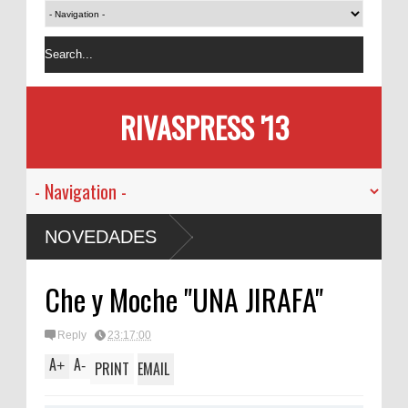
RIVASPRESS '13
NOVEDADES
Che y Moche "UNA JIRAFA"
Reply
23:17:00
A
A
+
-
PRINT
EMAIL