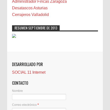
Administrador Fincas Zaragoza
Carmela Sauras
Desatascos Asturias
Carnavales
Cerrajeros Valladolid
Carpinteros
Castellón
RESUMEN SEPTIEMBRE DE 2013
Cerrajeros
Cerramientos
Cinco Villas
Club de lectura
CNAM
DESARROLLADO POR
Cocinas
SOCIAL 11 Internet
Comentarios de la afición
Conil
CONTACTO
Controller Zaragoza
Nombre
Córdoba
Crisis
Correo electrónico
*
Crónicas de arena