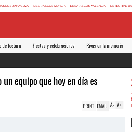
TASCOS ZARAGOZA
DESATASCOS MURCIA
DESATASCOS VALENCIA
DETECTIVE B
b de lectura
Fiestas y celebraciones
Rivas en la memoria
o un equipo que hoy en día es
A
A
PRINT
EMAIL
-
+