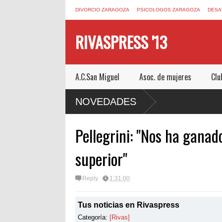
DIVORCIO ZARAGOZA
PSICOLOGOS ZARAGOZA
DESA
RIVASPRESS '13
A.C.San Miguel
Asoc. de mujeres
Clu
M UN ESCAPE ROOM DE MUCHO MIEDO EN
NOVEDADES
Pellegrini: "Nos ha ganad
superior"
Reply
1:31:00
Tus noticias en Rivaspress
Categoría:
[Rivas]