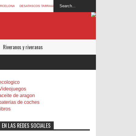
ARCELONA
DESATASCOS TARRAGONA
Riveranos y riveranas
ecologico
Videojuegos
aceite de aragon
baterias de coches
libros
EN LAS REDES SOCIALES