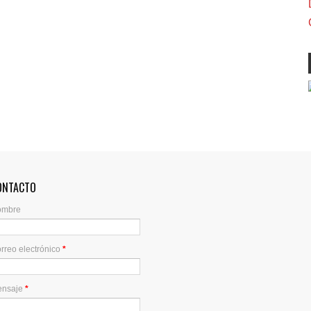
ONTACTO
ombre
rreo electrónico
*
ensaje
*