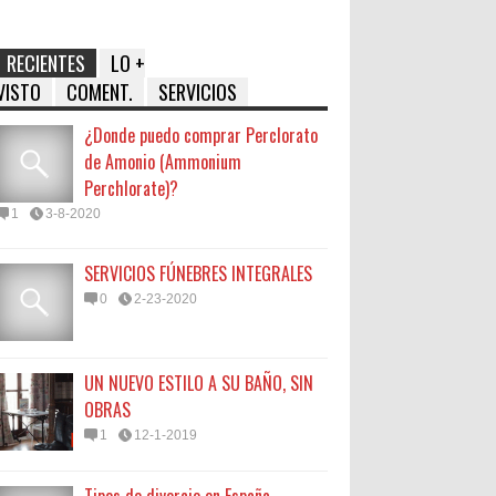
RECIENTES
LO +
VISTO
COMENT.
SERVICIOS
¿Donde puedo comprar Perclorato
de Amonio (Ammonium
Perchlorate)?
1
3-8-2020
SERVICIOS FÚNEBRES INTEGRALES
0
2-23-2020
UN NUEVO ESTILO A SU BAÑO, SIN
OBRAS
1
12-1-2019
Tipos de divorcio en España