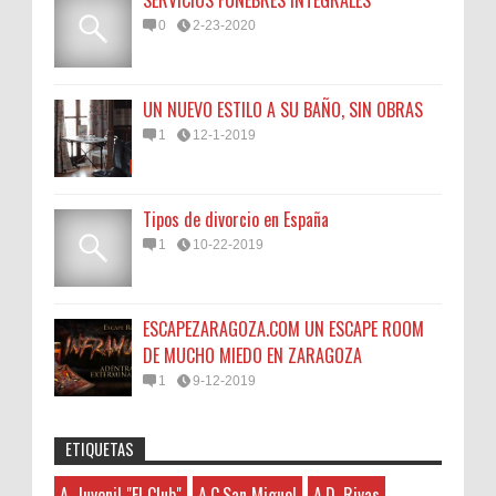
0
2-23-2020
UN NUEVO ESTILO A SU BAÑO, SIN OBRAS
1
12-1-2019
Tipos de divorcio en España
1
10-22-2019
ESCAPEZARAGOZA.COM UN ESCAPE ROOM
DE MUCHO MIEDO EN ZARAGOZA
1
9-12-2019
ETIQUETAS
Anonymous
:
45N
Sorteamos un Lomo Ibérico de Bellota de
A. Juvenil "El Club"
A.C.San Miguel
A.D. Rivas
A. Juvenil "El Club"
3-7-2026