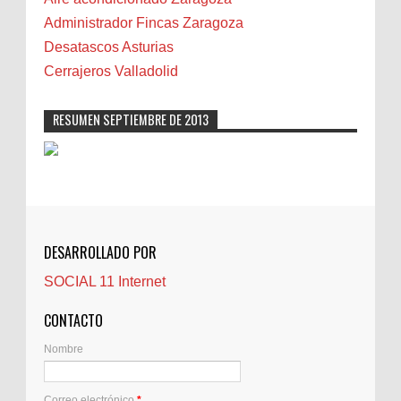
Cáncer
Administrador Fincas Zaragoza
Carmela Sauras
Desatascos Asturias
Carnavales
Cerrajeros Valladolid
Carpinteros
Castellón
RESUMEN SEPTIEMBRE DE 2013
Cerrajeros
Cerramientos
Cinco Villas
Club de lectura
CNAM
DESARROLLADO POR
Cocinas
SOCIAL 11 Internet
Comentarios de la afición
Conil
CONTACTO
Controller Zaragoza
Nombre
Córdoba
Crisis
Correo electrónico
*