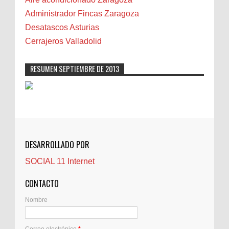
Cáncer
Administrador Fincas Zaragoza
Carmela Sauras
Desatascos Asturias
Carnavales
Cerrajeros Valladolid
Carpinteros
Castellón
RESUMEN SEPTIEMBRE DE 2013
Cerrajeros
Cerramientos
Cinco Villas
Club de lectura
CNAM
DESARROLLADO POR
Cocinas
SOCIAL 11 Internet
Comentarios de la afición
Conil
CONTACTO
Controller Zaragoza
Nombre
Córdoba
Crisis