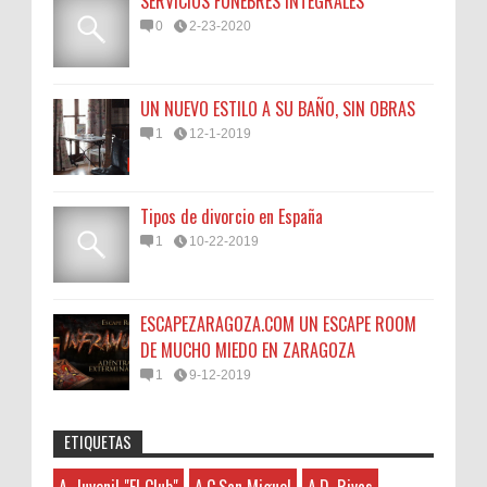
SERVICIOS FÚNEBRES INTEGRALES
0
2-23-2020
UN NUEVO ESTILO A SU BAÑO, SIN OBRAS
1
12-1-2019
Tipos de divorcio en España
1
10-22-2019
ESCAPEZARAGOZA.COM UN ESCAPE ROOM
DE MUCHO MIEDO EN ZARAGOZA
1
9-12-2019
ETIQUETAS
Anonymous
:
45N
Sorteamos un Lomo Ibérico de Bellota de
A. Juvenil "El Club"
3-7-2026