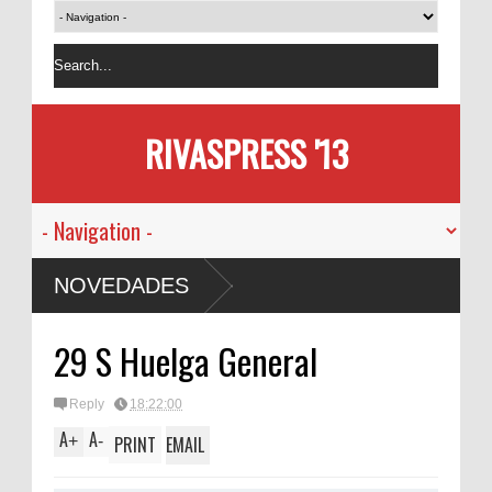
RIVASPRESS '13
NOVEDADES
29 S Huelga General
Reply
18:22:00
A
A
+
-
PRINT
EMAIL