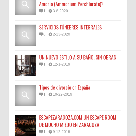
Amonio (Ammonium Perchlorate)?
1
3-8-2020
SERVICIOS FÚNEBRES INTEGRALES
0
2-23-2020
UN NUEVO ESTILO A SU BAÑO, SIN OBRAS
1
12-1-2019
Tipos de divorcio en España
1
10-22-2019
ESCAPEZARAGOZA.COM UN ESCAPE ROOM
DE MUCHO MIEDO EN ZARAGOZA
1
9-12-2019