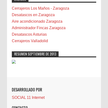
Bicicletas
Bilbao
Cerrajeros Los Maños - Zaragoza
Biota
Desatascos en Zaragoza
Camareta
Aire acondicionado Zaragoza
Cáncer
Administrador Fincas Zaragoza
Carmela Sauras
Desatascos Asturias
Carnavales
Cerrajeros Valladolid
Carpinteros
Castellón
RESUMEN SEPTIEMBRE DE 2013
Cerrajeros
Cerramientos
Cinco Villas
Club de lectura
CNAM
DESARROLLADO POR
Cocinas
SOCIAL 11 Internet
Comentarios de la afición
Conil