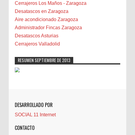
Bilbao
Cerrajeros Los Maños - Zaragoza
Biota
Desatascos en Zaragoza
Camareta
Aire acondicionado Zaragoza
Cáncer
Administrador Fincas Zaragoza
Carmela Sauras
Desatascos Asturias
Carnavales
Cerrajeros Valladolid
Carpinteros
Castellón
RESUMEN SEPTIEMBRE DE 2013
Cerrajeros
Cerramientos
Cinco Villas
Club de lectura
CNAM
DESARROLLADO POR
Cocinas
SOCIAL 11 Internet
Comentarios de la afición
Conil
CONTACTO
Controller Zaragoza