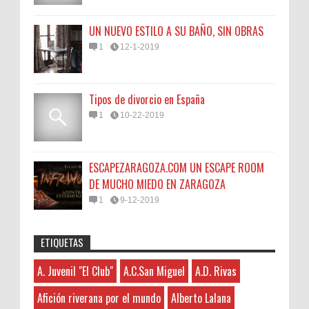
UN NUEVO ESTILO A SU BAÑO, SIN OBRAS
1
12-1-2019
Tipos de divorcio en España
1
10-22-2019
ESCAPEZARAGOZA.COM UN ESCAPE ROOM
DE MUCHO MIEDO EN ZARAGOZA
1
9-12-2019
ETIQUETAS
Anonymous
:
45N
Sorteamos un Lomo Ibérico de Bellota de
A. Juvenil "El Club"
A.C.San Miguel
A.D. Rivas
A. Juvenil "El Club"
3-7-2026
Monsalud-Brumale S.L.
Hayat boyunca kendimizi geliştirmek
A.C.San Miguel
El Premio Un lomo ibérico de bellota
Afición riverana por el mundo
Alberto Lalana
ve yeni bilgiler edinmek için çeşitli kaynaklara
A.D. Rivas