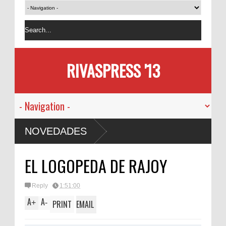
RIVASPRESS '13
NOVEDADES
EL LOGOPEDA DE RAJOY
Reply
1:51:00
A
A
+
-
PRINT
EMAIL