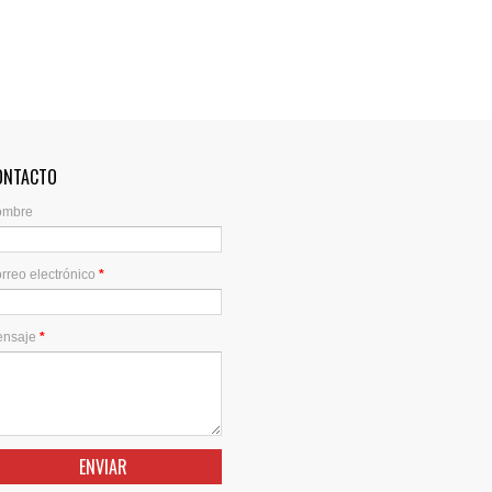
ONTACTO
ombre
rreo electrónico
*
ensaje
*