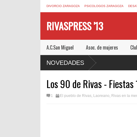
DIVORCIO ZARAGOZA
PSICOLOGOS ZARAGOZA
DESA
RIVASPRESS '13
A.C.San Miguel
Asoc. de mujeres
Clu
ESCAPE ROOM DE MUCHO MIEDO EN
NOVEDADES
Los 90 de Rivas - Fiestas
1
El pueblo de Rivas
,
Laoreano
,
Rivas en la me