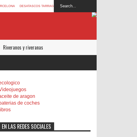
ARCELONA
DESATASCOS TARRAGONA
Riveranos y riveranas
ecologico
Videojuegos
aceite de aragon
baterias de coches
libros
EN LAS REDES SOCIALES