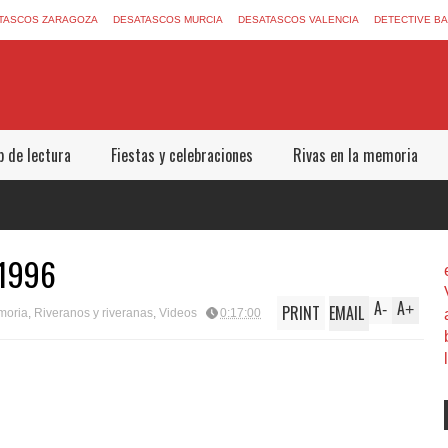
TASCOS ZARAGOZA
DESATASCOS MURCIA
DESATASCOS VALENCIA
DETECTIVE B
b de lectura
Fiestas y celebraciones
Rivas en la memoria
 1996
A
A
PRINT
EMAIL
-
+
moria
,
Riveranos y riveranas
,
Videos
0:17:00