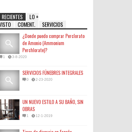
RECIENTES
LO +
VISTO
COMENT.
SERVICIOS
¿Donde puedo comprar Perclorato
de Amonio (Ammonium
Perchlorate)?
1
3-8-2020
SERVICIOS FÚNEBRES INTEGRALES
0
2-23-2020
UN NUEVO ESTILO A SU BAÑO, SIN
OBRAS
1
12-1-2019
Tipos de divorcio en España