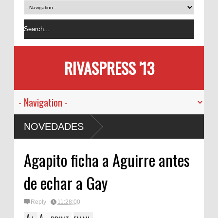
RIVASPRESS '13
NOVEDADES
Agapito ficha a Aguirre antes
de echar a Gay
Reply
11:28:00
A
A