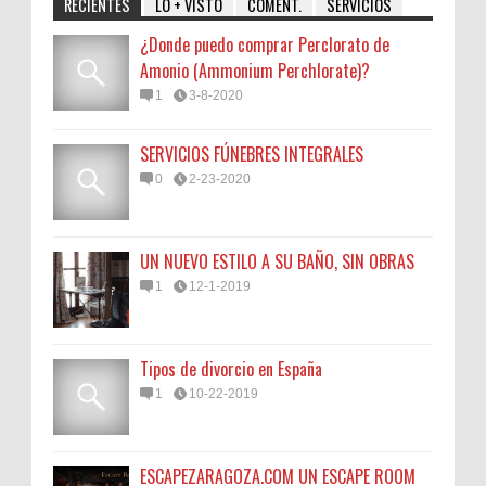
RECIENTES
LO + VISTO
COMENT.
SERVICIOS
¿Donde puedo comprar Perclorato de
Amonio (Ammonium Perchlorate)?
1
3-8-2020
SERVICIOS FÚNEBRES INTEGRALES
0
2-23-2020
UN NUEVO ESTILO A SU BAÑO, SIN OBRAS
1
12-1-2019
Tipos de divorcio en España
1
10-22-2019
ESCAPEZARAGOZA.COM UN ESCAPE ROOM