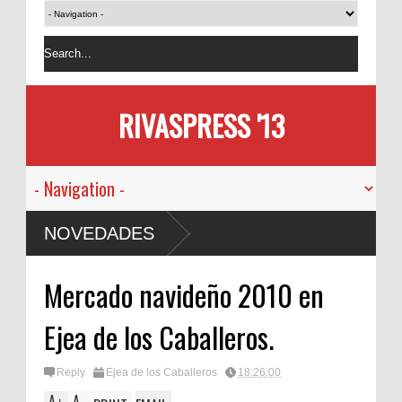
RIVASPRESS '13
NOVEDADES
Mercado navideño 2010 en
Ejea de los Caballeros.
Reply
Ejea de los Caballeros
18:26:00
A
A