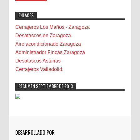
"Great post! Resources like this are
exactly why I rely on [Your Company Name] for
Benidorm
ENLACES
professional solutions. Highly recommended!"
Bicicletas
Bilbao
Cerrajeros Los Maños - Zaragoza
Biota
Desatascos en Zaragoza
Camareta
Aire acondicionado Zaragoza
Cáncer
Administrador Fincas Zaragoza
Carmela Sauras
Desatascos Asturias
Carnavales
Cerrajeros Valladolid
Carpinteros
Castellón
RESUMEN SEPTIEMBRE DE 2013
Cerrajeros
Cerramientos
Cinco Villas
Club de lectura
CNAM
DESARROLLADO POR
Cocinas