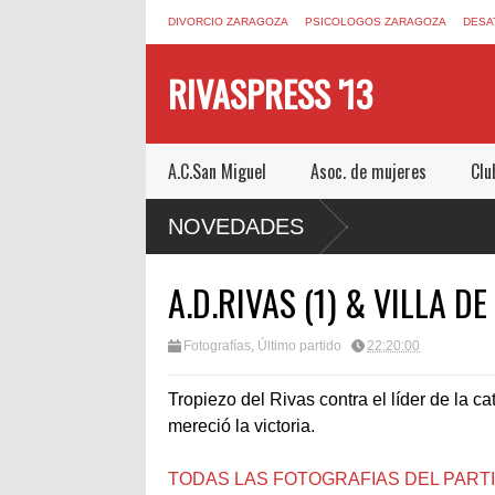
DIVORCIO ZARAGOZA
PSICOLOGOS ZARAGOZA
DESA
RIVASPRESS '13
A.C.San Miguel
Asoc. de mujeres
Clu
 ESCAPE ROOM DE MUCHO MIEDO EN
NOVEDADES
A.D.RIVAS (1) & VILLA D
Fotografías
,
Último partido
22:20:00
Tropiezo del Rivas contra el líder de la c
mereció la victoria.
TODAS LAS FOTOGRAFIAS DEL PART