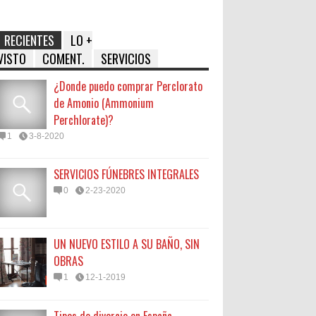
RECIENTES
LO +
VISTO
COMENT.
SERVICIOS
¿Donde puedo comprar Perclorato
de Amonio (Ammonium
Perchlorate)?
1
3-8-2020
SERVICIOS FÚNEBRES INTEGRALES
0
2-23-2020
UN NUEVO ESTILO A SU BAÑO, SIN
OBRAS
1
12-1-2019
Tipos de divorcio en España