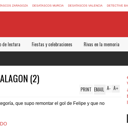
TASCOS ZARAGOZA
DESATASCOS MURCIA
DESATASCOS VALENCIA
DETECTIVE B
b de lectura
Fiestas y celebraciones
Rivas en la memoria
E ALAGON (2)
A
A
PRINT
EMAIL
-
+
ategoría, que supo remontar el gol de Felipe y que no
IDO