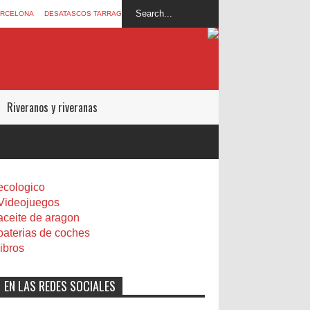
ARCELONA
DESATASCOS TARRAGONA
Riveranos y riveranas
ecologico
Videojuegos
aceite de aragon
baterias de coches
libros
EN LAS REDES SOCIALES