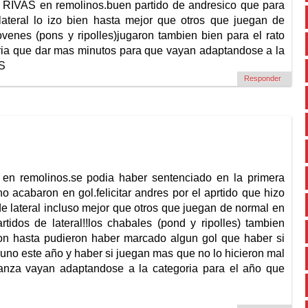
l RIVAS en remolinos.buen partido de andresico que para
ateral lo izo bien hasta mejor que otros que juegan de
jovenes (pons y ripolles)jugaron tambien bien para el rato
dria que dar mas minutos para que vayan adaptandose a la
AS
Responder
 en remolinos.se podia haber sentenciado en la primera
o acabaron en gol.felicitar andres por el aprtido que hizo
de lateral incluso mejor que otros que juegan de normal en
artidos de lateral!!los chabales (pond y ripolles) tambien
ron hasta pudieron haber marcado algun gol que haber si
guno este año y haber si juegan mas que no lo hicieron mal
anza vayan adaptandose a la categoria para el año que