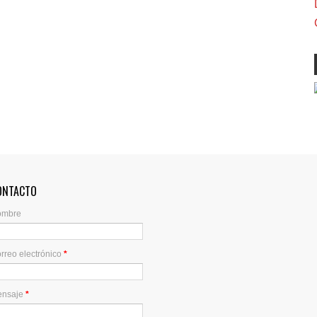
ONTACTO
ombre
rreo electrónico
*
ensaje
*