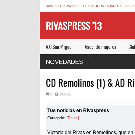
DIVORCIO ZARAGOZA
PSICOLOGOS ZARAGOZA
DESA
RIVASPRESS '13
A.C.San Miguel
Asoc. de mujeres
Clu
COM UN ESCAPE ROOM DE MUCHO MIEDO EN
NOVEDADES
CD Remolinos (1) & AD Ri
5
3:06:00
Tus noticias en Rivaspress
Categoría:
[Rivas]
Victoria del Rivas en Remolinos, que en l