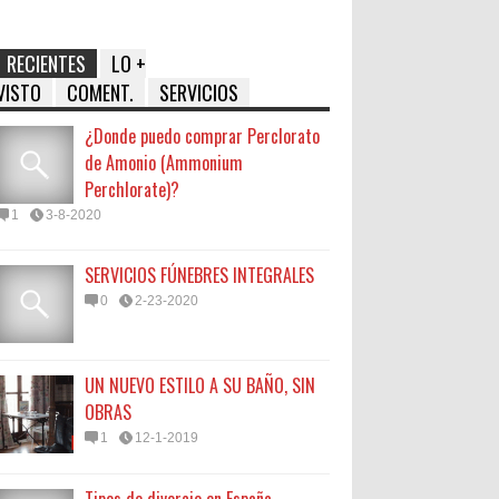
RECIENTES
LO +
VISTO
COMENT.
SERVICIOS
¿Donde puedo comprar Perclorato
de Amonio (Ammonium
Perchlorate)?
1
3-8-2020
SERVICIOS FÚNEBRES INTEGRALES
0
2-23-2020
UN NUEVO ESTILO A SU BAÑO, SIN
OBRAS
1
12-1-2019
Tipos de divorcio en España