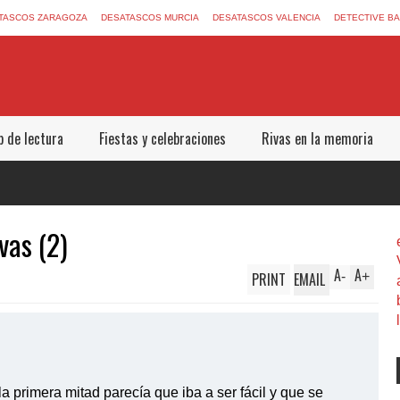
TASCOS ZARAGOZA
DESATASCOS MURCIA
DESATASCOS VALENCIA
DETECTIVE B
b de lectura
Fiestas y celebraciones
Rivas en la memoria
vas (2)
A
A
PRINT
EMAIL
-
+
a primera mitad parecía que iba a ser fácil y que se