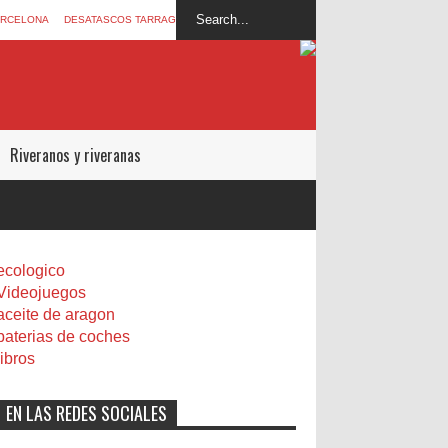
ARCELONA
DESATASCOS TARRAGONA
Riveranos y riveranas
ecologico
Videojuegos
aceite de aragon
baterias de coches
libros
EN LAS REDES SOCIALES