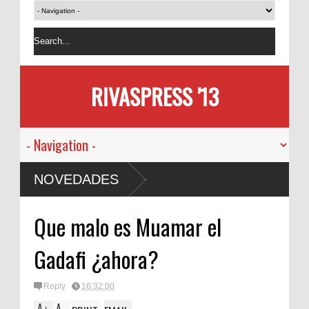
RIVASPRESS '13
NOVEDADES
Que malo es Muamar el
Gadafi ¿ahora?
Reply
16:32:00
A
A