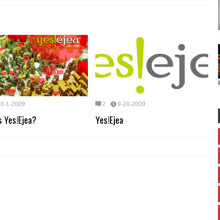
10-1-2009
2
9-28-2009
s Yes!Ejea?
Yes!Ejea