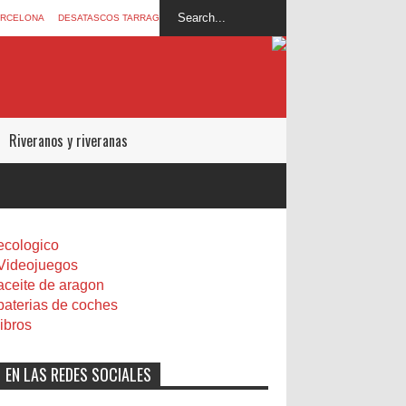
ARCELONA
DESATASCOS TARRAGONA
Riveranos y riveranas
ecologico
Videojuegos
aceite de aragon
baterias de coches
libros
EN LAS REDES SOCIALES