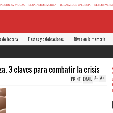
TASCOS ZARAGOZA
DESATASCOS MURCIA
DESATASCOS VALENCIA
DETECTIVE B
b de lectura
Fiestas y celebraciones
Rivas en la memoria
. 3 claves para combatir la crisis
A
A
PRINT
EMAIL
-
+