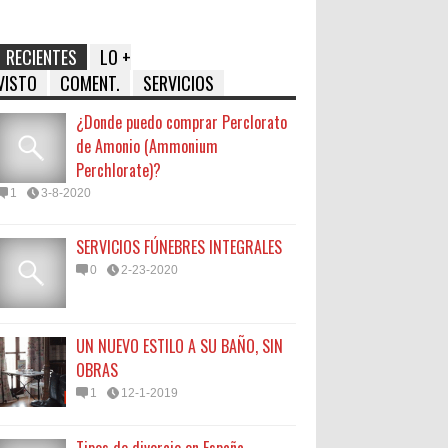
RECIENTES
LO +
VISTO
COMENT.
SERVICIOS
¿Donde puedo comprar Perclorato
de Amonio (Ammonium
Perchlorate)?
1
3-8-2020
SERVICIOS FÚNEBRES INTEGRALES
0
2-23-2020
UN NUEVO ESTILO A SU BAÑO, SIN
OBRAS
1
12-1-2019
Tipos de divorcio en España