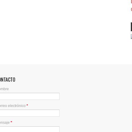
ONTACTO
ombre
rreo electrónico
*
ensaje
*