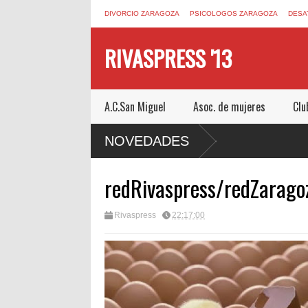
DIVORCIO ZARAGOZA
PSICOLOGOS ZARAGOZA
DESA
RIVASPRESS '13
A.C.San Miguel
Asoc. de mujeres
Clu
N ESCAPE ROOM DE MUCHO MIEDO EN
NOVEDADES
redRivaspress/redZaragoza
Rivaspress
22:17:00