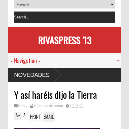
RIVASPRESS '13
NOVEDADES
Y así haréis dijo la Tierra
Reply
Crónicas de arena
23:35:00
A
A
+
-
PRINT
EMAIL