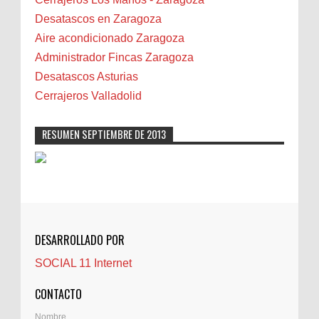
Biota
Desatascos en Zaragoza
Camareta
Aire acondicionado Zaragoza
Cáncer
Administrador Fincas Zaragoza
Carmela Sauras
Desatascos Asturias
Carnavales
Cerrajeros Valladolid
Carpinteros
Castellón
RESUMEN SEPTIEMBRE DE 2013
Cerrajeros
Cerramientos
Cinco Villas
Club de lectura
CNAM
DESARROLLADO POR
Cocinas
SOCIAL 11 Internet
Comentarios de la afición
Conil
CONTACTO
Controller Zaragoza
Nombre