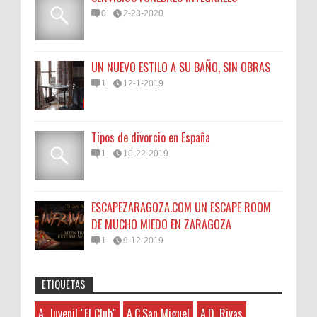
0
2-23-2020
UN NUEVO ESTILO A SU BAÑO, SIN OBRAS
1
12-1-2019
Tipos de divorcio en España
1
10-22-2019
ESCAPEZARAGOZA.COM UN ESCAPE ROOM
DE MUCHO MIEDO EN ZARAGOZA
1
9-12-2019
ETIQUETAS
Anonymous
:
45N
Sorteamos un Lomo Ibérico de Bellota de
A. Juvenil "El Club"
A.C.San Miguel
A.D. Rivas
A. Juvenil "El Club"
3-7-2026