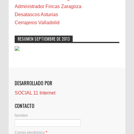
Cáncer
Administrador Fincas Zaragoza
Carmela Sauras
Desatascos Asturias
Carnavales
Cerrajeros Valladolid
Carpinteros
Castellón
RESUMEN SEPTIEMBRE DE 2013
Cerrajeros
Cerramientos
Cinco Villas
Club de lectura
CNAM
DESARROLLADO POR
Cocinas
SOCIAL 11 Internet
Comentarios de la afición
Conil
CONTACTO
Controller Zaragoza
Nombre
Córdoba
Crisis
Correo electrónico
*
Crónicas de arena