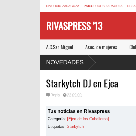
DIVORCIO ZARAGOZA
PSICOLOGOS ZARAGOZA
DESA
RIVASPRESS '13
A.C.San Miguel
Asoc. de mujeres
Clu
M UN ESCAPE ROOM DE MUCHO MIEDO EN
NOVEDADES
Starkytch DJ en Ejea
Reply
22:09:00
Tus noticias en Rivaspress
Categoría:
[Ejea de los Caballeros]
Etiquetas:
Starkytch