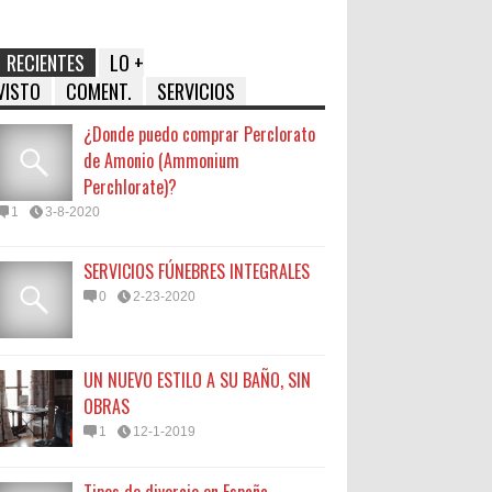
RECIENTES
LO +
VISTO
COMENT.
SERVICIOS
¿Donde puedo comprar Perclorato
de Amonio (Ammonium
Perchlorate)?
1
3-8-2020
SERVICIOS FÚNEBRES INTEGRALES
0
2-23-2020
UN NUEVO ESTILO A SU BAÑO, SIN
OBRAS
1
12-1-2019
Tipos de divorcio en España