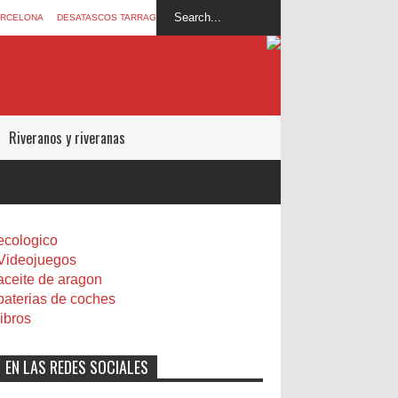
ARCELONA
DESATASCOS TARRAGONA
Riveranos y riveranas
ecologico
Videojuegos
aceite de aragon
baterias de coches
libros
EN LAS REDES SOCIALES