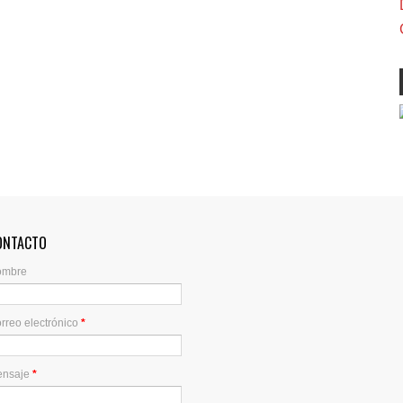
ONTACTO
ombre
rreo electrónico
*
ensaje
*