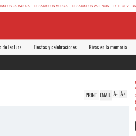
TASCOS ZARAGOZA
DESATASCOS MURCIA
DESATASCOS VALENCIA
DETECTIVE B
b de lectura
Fiestas y celebraciones
Rivas en la memoria
A
A
PRINT
EMAIL
-
+