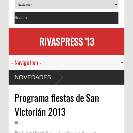
RIVASPRESS '13
NOVEDADES
Programa fiestas de San
Victorián 2013
2
A.C.San Miguel
,
Fiestas San Victorián
,
Fiestas y