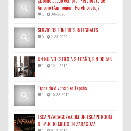
¿Donde puedo comprar Perclorato de
Amonio (Ammonium Perchlorate)?
1
3-8-2020
SERVICIOS FÚNEBRES INTEGRALES
0
2-23-2020
UN NUEVO ESTILO A SU BAÑO, SIN OBRAS
1
12-1-2019
Tipos de divorcio en España
1
10-22-2019
ESCAPEZARAGOZA.COM UN ESCAPE ROOM
DE MUCHO MIEDO EN ZARAGOZA
1
9-12-2019