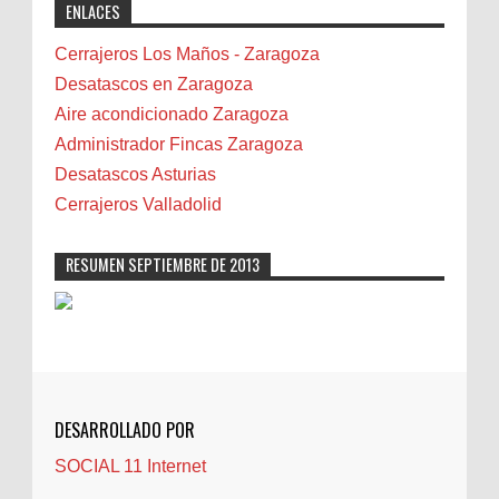
ENLACES
professional solutions. Highly recommended!"
Bicicletas
Bilbao
Cerrajeros Los Maños - Zaragoza
Biota
Desatascos en Zaragoza
Camareta
Aire acondicionado Zaragoza
Cáncer
Administrador Fincas Zaragoza
Carmela Sauras
Desatascos Asturias
Carnavales
Cerrajeros Valladolid
Carpinteros
Castellón
RESUMEN SEPTIEMBRE DE 2013
Cerrajeros
Cerramientos
Cinco Villas
Club de lectura
CNAM
DESARROLLADO POR
Cocinas
SOCIAL 11 Internet
Comentarios de la afición
Conil