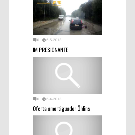
0
6-5-2013
IM PRESIONANTE.
0
6-4-2013
Oferta amortiguador Öhlins