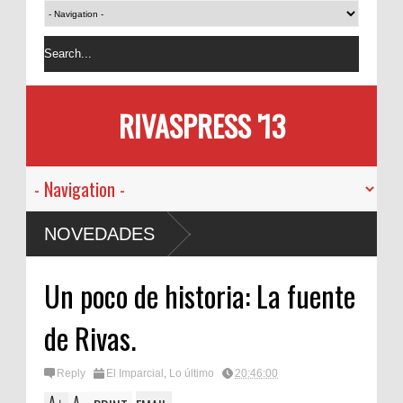
RIVASPRESS '13
NOVEDADES
Un poco de historia: La fuente
de Rivas.
Reply
El Imparcial
,
Lo último
20:46:00
A
A