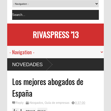
RIVASPRESS '13
NOVEDADES
Los mejores abogados de
España
Reply
Abogados
,
Guía de empresas
0:37:00
A
A