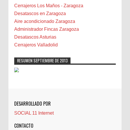
Bilbao
Cerrajeros Los Maños - Zaragoza
Biota
Desatascos en Zaragoza
Camareta
Aire acondicionado Zaragoza
Cáncer
Administrador Fincas Zaragoza
Carmela Sauras
Desatascos Asturias
Carnavales
Cerrajeros Valladolid
Carpinteros
Castellón
RESUMEN SEPTIEMBRE DE 2013
Cerrajeros
Cerramientos
Cinco Villas
Club de lectura
CNAM
DESARROLLADO POR
Cocinas
SOCIAL 11 Internet
Comentarios de la afición
Conil
CONTACTO
Controller Zaragoza