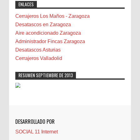
ENLACES
professional solutions. Highly recommended!"
Bicicletas
Bilbao
Cerrajeros Los Maños - Zaragoza
Biota
Desatascos en Zaragoza
Camareta
Aire acondicionado Zaragoza
Cáncer
Administrador Fincas Zaragoza
Carmela Sauras
Desatascos Asturias
Carnavales
Cerrajeros Valladolid
Carpinteros
Castellón
RESUMEN SEPTIEMBRE DE 2013
Cerrajeros
Cerramientos
Cinco Villas
Club de lectura
CNAM
DESARROLLADO POR
Cocinas
SOCIAL 11 Internet
Comentarios de la afición