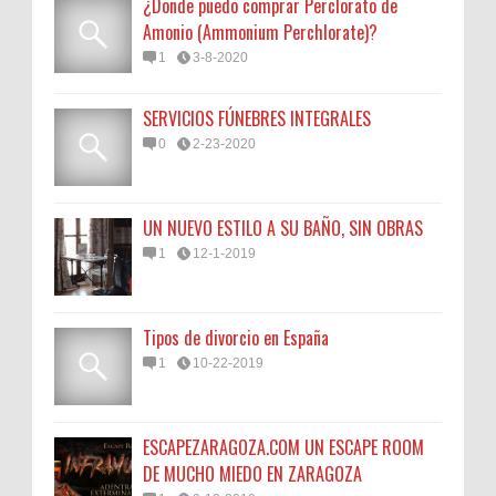
¿Donde puedo comprar Perclorato de
Amonio (Ammonium Perchlorate)?
1
3-8-2020
SERVICIOS FÚNEBRES INTEGRALES
0
2-23-2020
UN NUEVO ESTILO A SU BAÑO, SIN OBRAS
1
12-1-2019
Tipos de divorcio en España
1
10-22-2019
ESCAPEZARAGOZA.COM UN ESCAPE ROOM
DE MUCHO MIEDO EN ZARAGOZA