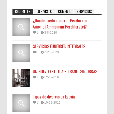
RECIENTES
LO + VISTO
COMENT.
SERVICIOS
¿Donde puedo comprar Perclorato de
Amonio (Ammonium Perchlorate)?
1
3-8-2020
SERVICIOS FÚNEBRES INTEGRALES
0
2-23-2020
UN NUEVO ESTILO A SU BAÑO, SIN OBRAS
1
12-1-2019
Tipos de divorcio en España
1
10-22-2019