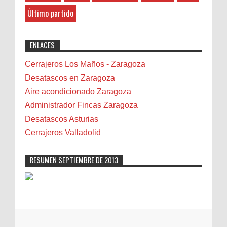
Belenes
8-27-2025
Último partido
Benalmádena
"Great post! Resources like this are
exactly why I rely on [Your Company Name] for
Benidorm
ENLACES
professional solutions. Highly recommended!"
Bicicletas
Bilbao
Cerrajeros Los Maños - Zaragoza
Biota
Desatascos en Zaragoza
Camareta
Aire acondicionado Zaragoza
Cáncer
Administrador Fincas Zaragoza
Carmela Sauras
Desatascos Asturias
Carnavales
Cerrajeros Valladolid
Carpinteros
Castellón
RESUMEN SEPTIEMBRE DE 2013
Cerrajeros
Cerramientos
Cinco Villas
Club de lectura
CNAM