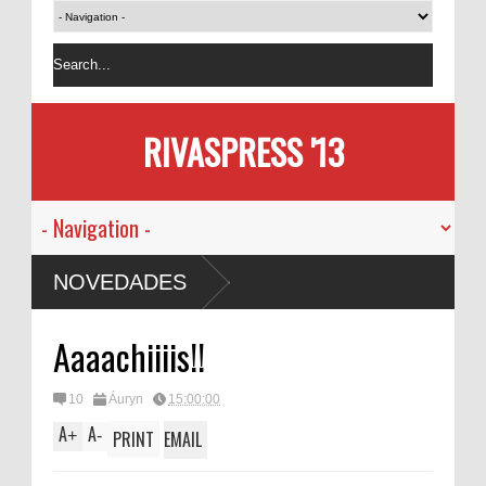
RIVASPRESS '13
NOVEDADES
Aaaachiiiis!!
10
Áuryn
15:00:00
A
A
+
-
PRINT
EMAIL