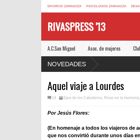
DIVORCIO ZARAGOZA
PSICOLOGOS ZARAGOZA
DESA
RIVASPRESS '13
A.C.San Miguel
Asoc. de mujeres
Clu
PE ROOM DE MUCHO MIEDO EN
NOVEDADES
Aquel viaje a Lourdes
19
Ejea de los Caballeros
,
Rivas en la memoria
Por Jesús Flores:
(En homenaje a todos los viajeros de aq
que nos convirtió durante unos días en