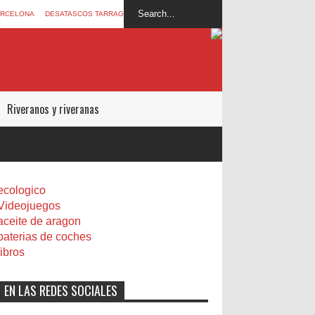
ARCELONA
DESATASCOS TARRAGONA
Riveranos y riveranas
ecologico
Videojuegos
aceite de aragon
baterias de coches
libros
EN LAS REDES SOCIALES