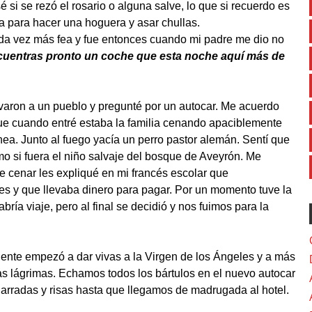
 si se rezó el rosario o alguna salve, lo que si recuerdo es
 para hacer una hoguera y asar chullas.
da vez más fea y fue entonces cuando mi padre me dio no
encuentras pronto un coche que esta noche aquí más de
levaron a un pueblo y pregunté por un autocar. Me acuerdo
ue cuando entré estaba la familia cenando apaciblemente
a. Junto al fuego yacía un perro pastor alemán. Sentí que
 si fuera el niño salvaje del bosque de Aveyrón. Me
e cenar les expliqué en mi francés escolar que
es y que llevaba dinero para pagar. Por un momento tuve la
bría viaje, pero al final se decidió y nos fuimos para la
gente empezó a dar vivas a la Virgen de los Ángeles y a más
 las lágrimas. Echamos todos los bártulos en el nuevo autocar
harradas y risas hasta que llegamos de madrugada al hotel.