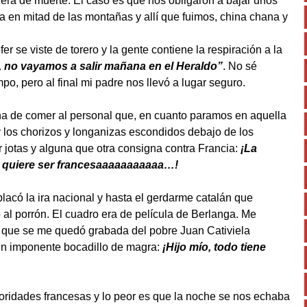
 era de muerte. El caso es que nos obligaron a bajar unos
 en mitad de las montañas y allí que fuimos, china chana y
 se viste de torero y la gente contiene la respiración a la
, no vayamos a salir mañana en el Heraldo”
. No sé
po, pero al final mi padre nos llevó a lugar seguro.
gana de comer al personal que, en cuanto paramos en aquella
y los chorizos y longanizas escondidos debajo de los
 jotas y alguna que otra consigna contra Francia:
¡La
 quiere ser francesaaaaaaaaaaa…!
 aplacó la ira nacional y hasta el gerdarme catalán que
to al porrón. El cuadro era de película de Berlanga. Me
e que se me quedó grabada del pobre Juan Cativiela
un imponente bocadillo de magra:
¡Hijo mío, todo tiene
ridades francesas y lo peor es que la noche se nos echaba