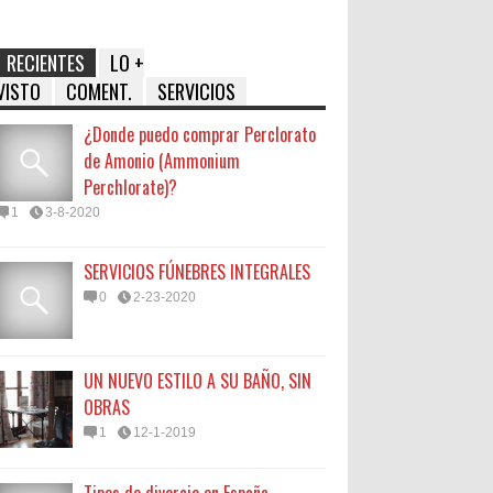
RECIENTES
LO +
VISTO
COMENT.
SERVICIOS
¿Donde puedo comprar Perclorato
de Amonio (Ammonium
Perchlorate)?
1
3-8-2020
SERVICIOS FÚNEBRES INTEGRALES
0
2-23-2020
UN NUEVO ESTILO A SU BAÑO, SIN
OBRAS
1
12-1-2019
Tipos de divorcio en España