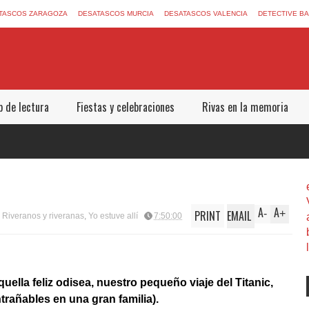
TASCOS ZARAGOZA
DESATASCOS MURCIA
DESATASCOS VALENCIA
DETECTIVE B
b de lectura
Fiestas y celebraciones
Rivas en la memoria
A
A
PRINT
EMAIL
-
+
,
Riveranos y riveranas
,
Yo estuve allí
7:50:00
uella feliz odisea, nuestro pequeño viaje del Titanic,
trañables en una gran familia).