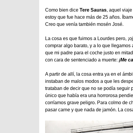
Como bien dice
Tere Sauras
, aquel viaj
estoy que fue hace más de 25 años. Íbamo
Creo que venía también mosén José.
La cosa es que fuimos a Lourdes pero, ¡oj
comprar algo barato, y a lo que llegamos 
que mi padre para el coche justo en mitad 
con cara de sentenciado a muerte:
¡Me ca
A partir de allí, la cosa entra ya en el 
instaban de malos modos a que les despej
trataban de decir que no se podía seguir 
único que había era una horrorosa pendien
corríamos grave peligro. Para colmo de c
pasar carne y que nada de jamón. La cos