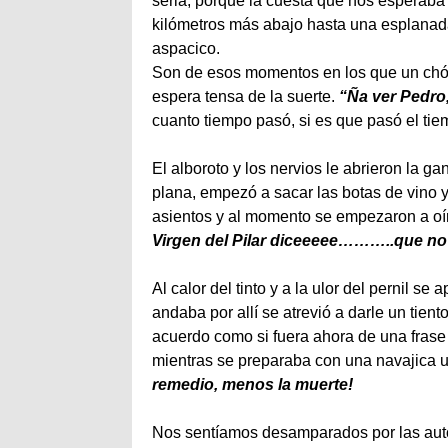
seria, porque la cuesta que nos esperaba
kilómetros más abajo hasta una esplanada
aspacico.
Son de esos momentos en los que un chófer
espera tensa de la suerte.
“Ña ver Pedro
cuanto tiempo pasó, si es que pasó el tiem
El alboroto y los nervios le abrieron la 
plana, empezó a sacar las botas de vino 
asientos y al momento se empezaron a oír
Virgen del Pilar diceeeee………..que no
Al calor del tinto y a la ulor del pernil se
andaba por allí se atrevió a darle un tien
acuerdo como si fuera ahora de una fras
mientras se preparaba con una navajica 
remedio, menos la muerte!
Nos sentíamos desamparados por las auto