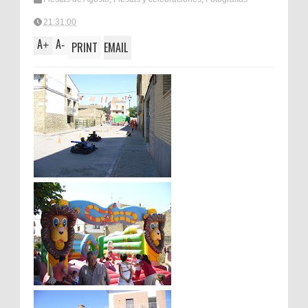
21:31:00
A
A
+
-
PRINT
EMAIL