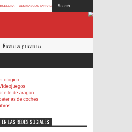
ARCELONA
DESATASCOS TARRAGONA
Riveranos y riveranas
ecologico
Videojuegos
aceite de aragon
baterias de coches
libros
EN LAS REDES SOCIALES