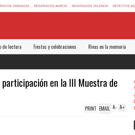
TASCOS ZARAGOZA
DESATASCOS MURCIA
DESATASCOS VALENCIA
DETECTIVE B
b de lectura
Fiestas y celebraciones
Rivas en la memoria
 participación en la III Muestra de
A
A
PRINT
EMAIL
-
+