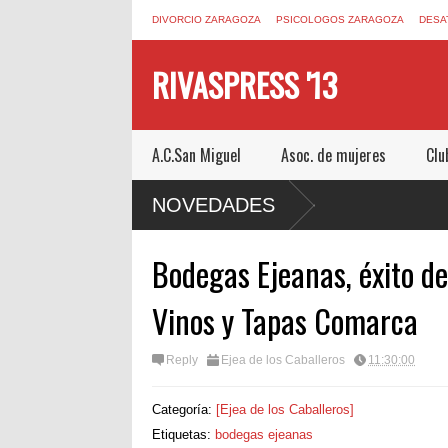
DIVORCIO ZARAGOZA
PSICOLOGOS ZARAGOZA
DESA
RIVASPRESS '13
A.C.San Miguel
Asoc. de mujeres
Clu
N ESCAPE ROOM DE MUCHO MIEDO EN
NOVEDADES
Bodegas Ejeanas, éxito de
Vinos y Tapas Comarca
Reply
Ejea de los Caballeros
11:30:00
Categoría:
[Ejea de los Caballeros]
Etiquetas:
bodegas ejeanas