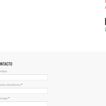
ONTACTO
ombre
rreo electrónico
*
ensaje
*