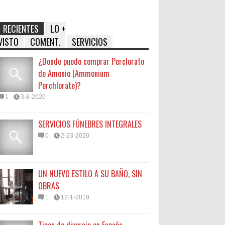
RECIENTES
LO +
VISTO
COMENT.
SERVICIOS
¿Donde puedo comprar Perclorato
de Amonio (Ammonium
Perchlorate)?
1
3-8-2020
SERVICIOS FÚNEBRES INTEGRALES
0
2-23-2020
UN NUEVO ESTILO A SU BAÑO, SIN
OBRAS
1
12-1-2019
Tipos de divorcio en España